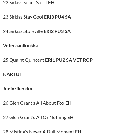
22 Sirkiss Sober Spirit
EH
23 Sirkiss Stay Cool
ERI3 PU4 SA
24 Sirkiss Storyville
ERI2 PU3 SA
Veteraaniluokka
25 Quaint Quincent
ERI1 PU2 SA VET ROP
NARTUT
Junioriluokka
26 Glen Grant’s All About Fox
EH
27 Glen Grant’s All Or Nothing
EH
28 Misting’s Never A Dull Moment
EH