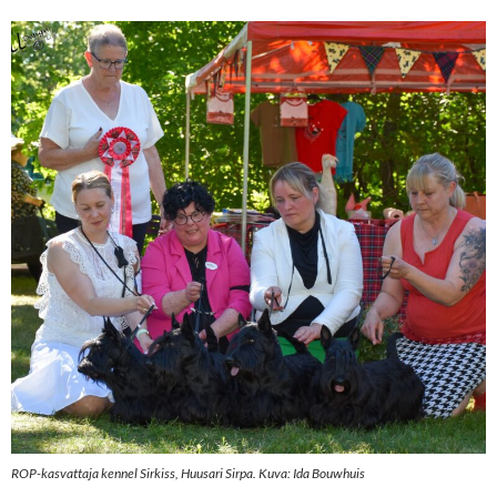
ROP-kasvattaja kennel Sirkiss, Huusari Sirpa. Kuva: Ida Bouwhuis