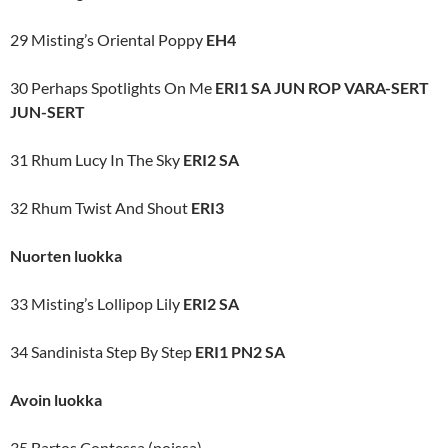
29 Misting’s Oriental Poppy
EH4
30 Perhaps Spotlights On Me
ERI1 SA JUN ROP VARA-SERT
JUN-SERT
31 Rhum Lucy In The Sky
ERI2 SA
32 Rhum Twist And Shout
ERI3
Nuorten luokka
33 Misting’s Lollipop Lily
ERI2 SA
34 Sandinista Step By Step
ERI1 PN2 SA
Avoin luokka
35 Bartos Contessa (poissa)