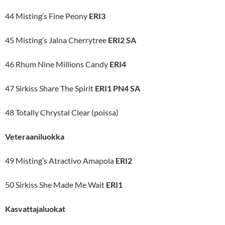
44 Misting’s Fine Peony
ERI3
45 Misting’s Jalna Cherrytree
ERI2 SA
46 Rhum Nine Millions Candy
ERI4
47 Sirkiss Share The Spirit
ERI1 PN4 SA
48 Totally Chrystal Clear (poissa)
Veteraaniluokka
49 Misting’s Atractivo Amapola
ERI2
50 Sirkiss She Made Me Wait
ERI1
Kasvattajaluokat