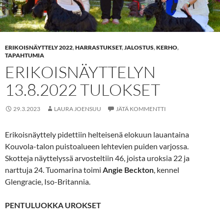
ERIKOISNÄYTTELY 2022
,
HARRASTUKSET
,
JALOSTUS
,
KERHO
,
TAPAHTUMIA
ERIKOISNÄYTTELYN
13.8.2022 TULOKSET
29.3.2023
LAURA JOENSUU
JÄTÄ KOMMENTTI
Erikoisnäyttely pidettiin helteisenä elokuun lauantaina
Kouvola-talon puistoalueen lehtevien puiden varjossa.
Skotteja näyttelyssä arvosteltiin 46, joista uroksia 22 ja
narttuja 24. Tuomarina toimi
Angie Beckton
, kennel
Glengracie, Iso-Britannia.
PENTULUOKKA UROKSET