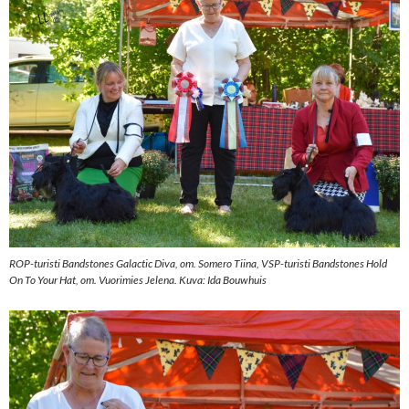
ROP-turisti Bandstones Galactic Diva, om. Somero Tiina, VSP-turisti Bandstones Hold
On To Your Hat, om. Vuorimies Jelena. Kuva: Ida Bouwhuis