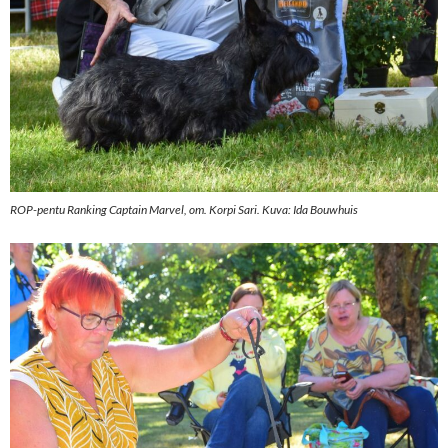
ROP-pentu Ranking Captain Marvel, om. Korpi Sari. Kuva: Ida Bouwhuis