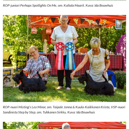
ROP-juniori Perhaps Spotlights On Me, om. Kultala Maarit. Kuva: Ida Bouwhuis
ROP-nuori Misting’s Leo Minor, om. Taipale Jonna & Kuula-Kaikkonen Krista, VSP-nuori
Sandinista Step by Step, om. Tuhkanen Sirkku. Kuva: Ida Bouwhuis