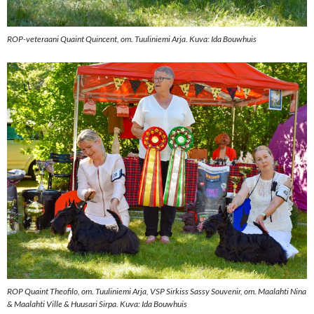
ROP-veteraani Quaint Quincent, om. Tuuliniemi Arja. Kuva: Ida Bouwhuis
ROP Quaint Theofilo, om. Tuuliniemi Arja, VSP Sirkiss Sassy Souvenir, om. Maalahti Nina
& Maalahti Ville & Huusari Sirpa. Kuva: Ida Bouwhuis