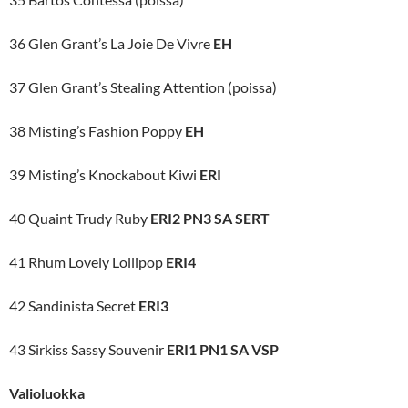
36 Glen Grant’s La Joie De Vivre
EH
37 Glen Grant’s Stealing Attention (poissa)
38 Misting’s Fashion Poppy
EH
39 Misting’s Knockabout Kiwi
ERI
40 Quaint Trudy Ruby
ERI2 PN3 SA SERT
41 Rhum Lovely Lollipop
ERI4
42 Sandinista Secret
ERI3
43 Sirkiss Sassy Souvenir
ERI1 PN1 SA VSP
Valioluokka