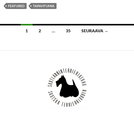
FEATURED
TAPAHTUMIA
Artikkelien
1
2
…
35
SEURAAVA →
selaus