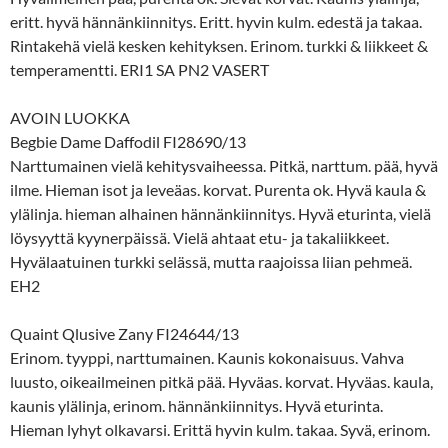
eritt. hyvä hännänkiinnitys. Eritt. hyvin kulm. edestä ja takaa.
Rintakehä vielä kesken kehityksen. Erinom. turkki & liikkeet &
temperamentti. ERI1 SA PN2 VASERT
AVOIN LUOKKA
Begbie Dame Daffodil FI28690/13
Narttumainen vielä kehitysvaiheessa. Pitkä, narttum. pää, hyvä
ilme. Hieman isot ja leveäas. korvat. Purenta ok. Hyvä kaula &
ylälinja. hieman alhainen hännänkiinnitys. Hyvä eturinta, vielä
löysyyttä kyynerpäissä. Vielä ahtaat etu- ja takaliikkeet.
Hyvälaatuinen turkki selässä, mutta raajoissa liian pehmeä.
EH2
Quaint Qlusive Zany FI24644/13
Erinom. tyyppi, narttumainen. Kaunis kokonaisuus. Vahva
luusto, oikeailmeinen pitkä pää. Hyväas. korvat. Hyväas. kaula,
kaunis ylälinja, erinom. hännänkiinnitys. Hyvä eturinta.
Hieman lyhyt olkavarsi. Erittä hyvin kulm. takaa. Syvä, erinom.