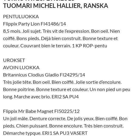
TUOMARI MICHEL HALLIER, RANSKA
PENTULUOKKA
Flippix Party Lion FI41486/14
8,5 mois. Joli sujet. Très vit de l’expression. Bon oeil. Nien
coiffé. Bons pieds. Déjà bien construit. Bonne texture et
couleur. Couvrant bien le terrain. 1 KP ROP-pentu
UROKSET
AVOIN LUOKKA
Britannicus Clodius Gladio FI24295/14
Très jolie tête. Bon oeil. Bien coiffé. Jolie sortie d’encolure.
Bonne poitrine. Bonne texture et couleur. Un non pied un peu
long. Marche avec brio. ERI2 SA PU4
Flippix Mr Babe Magnet FI50225/12
Un joli mâle. Denture correcte. De jolis yeux. Bien coiffé. Bon
pieds. Chien puissant. Bonne encolure. Très bien construit.
Démarche typque. ERI1 SA PU3 VASERT