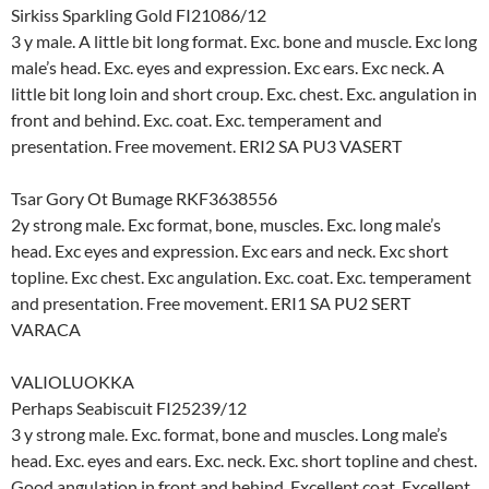
Sirkiss Sparkling Gold FI21086/12
3 y male. A little bit long format. Exc. bone and muscle. Exc long
male’s head. Exc. eyes and expression. Exc ears. Exc neck. A
little bit long loin and short croup. Exc. chest. Exc. angulation in
front and behind. Exc. coat. Exc. temperament and
presentation. Free movement. ERI2 SA PU3 VASERT
Tsar Gory Ot Bumage RKF3638556
2y strong male. Exc format, bone, muscles. Exc. long male’s
head. Exc eyes and expression. Exc ears and neck. Exc short
topline. Exc chest. Exc angulation. Exc. coat. Exc. temperament
and presentation. Free movement. ERI1 SA PU2 SERT
VARACA
VALIOLUOKKA
Perhaps Seabiscuit FI25239/12
3 y strong male. Exc. format, bone and muscles. Long male’s
head. Exc. eyes and ears. Exc. neck. Exc. short topline and chest.
Good angulation in front and behind. Excellent coat. Excellent