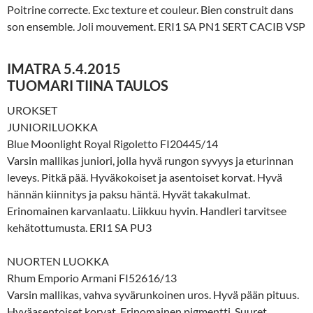
Poitrine correcte. Exc texture et couleur. Bien construit dans
son ensemble. Joli mouvement. ERI1 SA PN1 SERT CACIB VSP
IMATRA 5.4.2015
TUOMARI TIINA TAULOS
UROKSET
JUNIORILUOKKA
Blue Moonlight Royal Rigoletto FI20445/14
Varsin mallikas juniori, jolla hyvä rungon syvyys ja eturinnan
leveys. Pitkä pää. Hyväkokoiset ja asentoiset korvat. Hyvä
hännän kiinnitys ja paksu häntä. Hyvät takakulmat.
Erinomainen karvanlaatu. Liikkuu hyvin. Handleri tarvitsee
kehätottumusta. ERI1 SA PU3
NUORTEN LUOKKA
Rhum Emporio Armani FI52616/13
Varsin mallikas, vahva syvärunkoinen uros. Hyvä pään pituus.
Hyväasentoiset korvat. Erinomainen pigmentti. Suuret