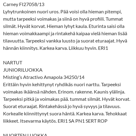
Carney FI27058/13
Lyhytrunkoinen nuori uros. Pää voisi olla hieman pitempi,
mutta tarpeeksi voimakas ja siinä on hyvä profiili. Tummat
silmät. Hyvät korvat. Hieman lyhyt kaula. Eturinta saisi olla
hieman voimakkaampi ja rintakehä kaipaa vielä hieman lisää
tilavuutta. Tarpeeksi vankka luusto ja suorat eturaajat. Hyvä
hännän kiinnitys. Karkea karva. Liikkuu hyvin. ERI1
NARTUT
JUNIORILUOKKA
Misting’s Atractivo Amapola 34250/14
Erittäin hyvin kehittynyt ryhdikäs nuori narttu. Tarpeeksi
voimakas ikäänsä nähden. Erinom. rakenne. Kaunis ylälinja.
Tarpeeksi pitkä ja voimakas pää. tummat silmät. Hyvät korvat.
Suorat eturaajat. Rintakehässä jo hyvä syvyys ja tilavuus.
Korkealle kiinnittynyt suora häntä. Karkea karva. Tehokkaat
liikkeet. Itsevarma käytös. ERI1 SA PN1 SERT ROP
NUORTEN LUOKKA