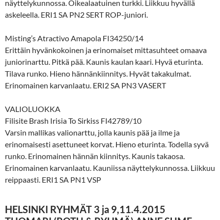
näyttelykunnossa. Oikealaatuinen turkki. Liikkuu hyvällä
askeleella. ERI1 SA PN2 SERT ROP-juniori.
Misting’s Atractivo Amapola FI34250/14
Erittäin hyvänkokoinen ja erinomaiset mittasuhteet omaava
juniorinarttu. Pitkä pää. Kaunis kaulan kaari. Hyvä eturinta.
Tilava runko. Hieno hännänkiinnitys. Hyvät takakulmat.
Erinomainen karvanlaatu. ERI2 SA PN3 VASERT
VALIOLUOKKA
Filisite Brash Irisia To Sirkiss FI42789/10
Varsin mallikas valionarttu, jolla kaunis pää ja ilme ja
erinomaisesti asettuneet korvat. Hieno eturinta. Todella syvä
runko. Erinomainen hännän kiinnitys. Kaunis takaosa.
Erinomainen karvanlaatu. Kauniissa näyttelykunnossa. Liikkuu
reippaasti. ERI1 SA PN1 VSP
HELSINKI RYHMÄT 3 ja 9,11.4.2015