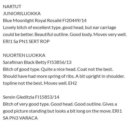
NARTUT
JUNIORILUOKKA
Blue Moonlight Royal Rosalié FI20449/14
Lovely bitch of excellent type. good head, but ear carriage
could be better. Beautiful outline. Good body. Moves very well.
ERI1 Sa PN1 SERT ROP
NUORTEN LUOKKA
Sarafiinan Black Betty FI53856/13
Bitch of good type. Quite a nice head. Coat not the best.
Should have had more spring of ribs. A bit upright in shoulder.
topline not the best. Moves well. EH2
Serein Gleditzia FI15853/14
Bitch of very good type. Good head. Good outline. Gives a
good picture standing but looks a bit long on the move. ERI1
SA PN3 VARACA