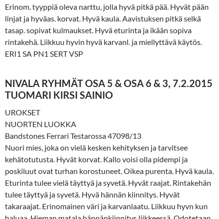
Erinom. tyyppiä oleva narttu, jolla hyvä pitkä pää. Hyvät pään
linjat ja hyväas. korvat. Hyvä kaula. Aavistuksen pitkä selkä
tasap. sopivat kulmaukset. Hyvä eturinta ja ikään sopiva
rintakehä. Liikkuu hyvin hyvä karvanl. ja miellyttävä käytös.
ERI1 SA PN1 SERT VSP
NIVALA RYHMÄT OSA 5 & OSA 6 & 3, 7.2.2015
TUOMARI KIRSI SAINIO
UROKSET
NUORTEN LUOKKA
Bandstones Ferrari Testarossa 47098/13
Nuori mies, joka on vielä kesken kehityksen ja tarvitsee
kehätotutusta. Hyvät korvat. Kallo voisi olla pidempi ja
poskiluut ovat turhan korostuneet. Oikea purenta. Hyvä kaula.
Eturinta tulee vielä täyttyä ja syvetä. Hyvät raajat. Rintakehän
tulee täyttyä ja syvetä. Hyvä hännän kiinnitys. Hyvät
takaraajat. Erinomainen väri ja karvanlaatu. Liikkuu hyvn kun
haluaa. Hieman matala hännänkiinnitys liikkeessä. Odotetaan