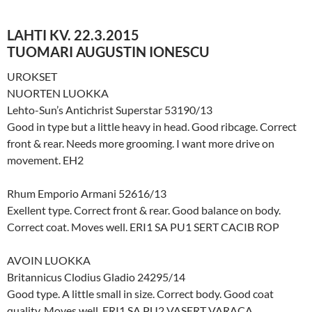
LAHTI KV. 22.3.2015
TUOMARI AUGUSTIN IONESCU
UROKSET
NUORTEN LUOKKA
Lehto-Sun’s Antichrist Superstar 53190/13
Good in type but a little heavy in head. Good ribcage. Correct
front & rear. Needs more grooming. I want more drive on
movement. EH2
Rhum Emporio Armani 52616/13
Exellent type. Correct front & rear. Good balance on body.
Correct coat. Moves well. ERI1 SA PU1 SERT CACIB ROP
AVOIN LUOKKA
Britannicus Clodius Gladio 24295/14
Good type. A little small in size. Correct body. Good coat
quality. Moves well. ERI1 SA PU2 VASERT VARACA