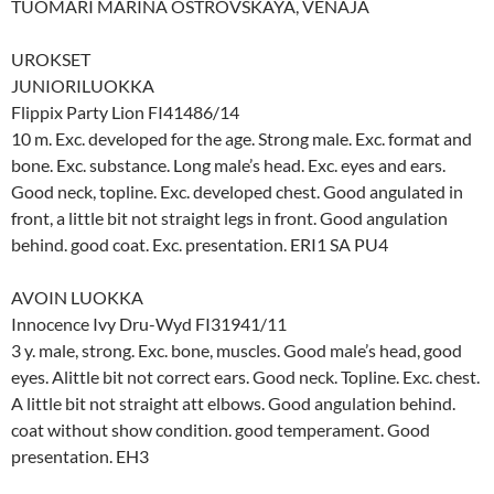
TUOMARI MARINA OSTROVSKAYA, VENÄJÄ
UROKSET
JUNIORILUOKKA
Flippix Party Lion FI41486/14
10 m. Exc. developed for the age. Strong male. Exc. format and
bone. Exc. substance. Long male’s head. Exc. eyes and ears.
Good neck, topline. Exc. developed chest. Good angulated in
front, a little bit not straight legs in front. Good angulation
behind. good coat. Exc. presentation. ERI1 SA PU4
AVOIN LUOKKA
Innocence Ivy Dru-Wyd FI31941/11
3 y. male, strong. Exc. bone, muscles. Good male’s head, good
eyes. Alittle bit not correct ears. Good neck. Topline. Exc. chest.
A little bit not straight att elbows. Good angulation behind.
coat without show condition. good temperament. Good
presentation. EH3