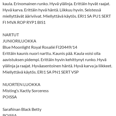
kaula. Erinomainen runko. Hyvä ylälinja. Erittäin hyvät raajat.
Hyvä karva. Erittäin hyvä häntä. Liikkuu hyvin. Seistessä
miellyttävät ääriviivat. Miellyttävä käytös. ERI1 SA PU1 SERT
FI MVA ROP RYP1 BIS1
NARTUT
JUNIORILUOKKA
Blue Moonlight Royal Rosalié FI20449/14
Erittäin kaunis nuori narttu. Kaunis pää. Kaula voisi olla
aavistuksen pidempi. Erittäin hyvin kehittynyt runko. Hyvä
ylälinja ja raajat. Hyväasentoinen häntä. Hyvä karva ja liikkeet.
Miellyttävä käytös. ERI1 SA PN1 SERT VSP
NUORTEN LUOKKA
Misting’s Xactly Sorceress
POISSA
Sarafiinan Black Betty
POISSA