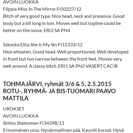
AVOIN LUOKKA
Flippix Miss In The Mirror FI50227/12
Bitch of very good type. Nice head, neck and presence. Good
body but a bit long in loin. Moves well but topline could be
better on the move. ERI2 SA PN4
Szkocka Elita She Is My Sin FI15333/12
Nice wheaten. Good head. Well proportioned. Well developed
in front but too narrow between the front feet. Moves very
well around. A classy bitch. ERI1 SA PN2 VASERT CACIB
TOHMAJÄRVI, ryhmät 3/6 & 5, 2.5.2015
ROTU-, RYHMÄ- JA BIS-TUOMARI PAAVO
MATTILA
UROKSET
AVOIN LUOKKA
Sirkiss Statesman FI34398/13
Erinomainen uros. Hyvänmallinen pää. Kauniit korvat. Hyvä