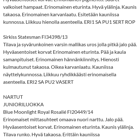
valkoiset hampaat. Erinomainen eturinta. Hyvä ylälinja. Kaunis
takaosa. Erinomainen karvanlaatu. Esitetään kauniissa
kunnossa. Liikkuu hienolla asenteella. ERI1 SA PU1 SERT ROP
Sirkiss Statesman FI34398/13
Tilava ja syvärunkoinen varsin mallikas uros jolla pitkä jalo pää.
Hyväasentoiset korvat Erinomainen eturinta. Pää ja kaula
samanpituiset. Erinomainen hännänkiinnitys. Hienosti
kulmautunut takaosa. Oikea karvanlaatu. Kauniissa
näyttelykunnossa. Liikkuu ryhdikkäästi erinomaisella
asenteella. ERI2 SA PU2 VASERT
NARTUT
JUNIORILUOKKA
Blue Moonlight Royal Rosalié FI20449/14
Erinomaiset mittasuhteet omaava nuori narttu. Jalo pää.
Hyväasentoiset korvat. Erinomainen eturinta. Kaunis ylälinja.
Tilava runko. Hyvä takaosa. Erittäin kauniissa