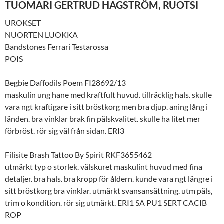
TUOMARI GERTRUD HAGSTRÖM, RUOTSI
UROKSET
NUORTEN LUOKKA
Bandstones Ferrari Testarossa
POIS
Begbie Daffodils Poem FI28692/13
maskulin ung hane med kraftfult huvud. tillräcklig hals. skulle
vara ngt kraftigare i sitt bröstkorg men bra djup. aning lång i
länden. bra vinklar brak fin pälskvalitet. skulle ha litet mer
förbröst. rör sig väl från sidan. ERI3
Filisite Brash Tattoo By Spirit RKF3655462
utmärkt typ o storlek. välskuret maskulint huvud med fina
detaljer. bra hals. bra kropp för åldern. kunde vara ngt längre i
sitt bröstkorg bra vinklar. utmärkt svansansättning. utm päls,
trim o kondition. rör sig utmärkt. ERI1 SA PU1 SERT CACIB
ROP