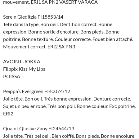
mouvement. ERI1 SA PN2 VASERT VARACA
Serein Gleditzia FI15853/14
Tëte dans la type. Bon oeil. Dentition correct. Bonne
expression. Bonne sortie d’encolure. Bons pieds. Bonne
poitrine. Bonne texture. Couleur correcte. Fouet bien attaché.
Mouvement correct. ERI2 SA PN3
AVOIN LUOKKA
Flippix Kiss My Lips
POISSA
Peippa’s Evergreen FI40074/12
Jolie tête. Bon oeil. Très bonne expression. Denture correcte.
Sujet un peu enrobé. Trés bon poil. Bonne couleur. Exc poitrine.
ERI2
Quaint Qlusive Zany FI24644/13
Jolie tête. Très bel oeil. Bien coiffé. Bons pieds. Bonne encolure.