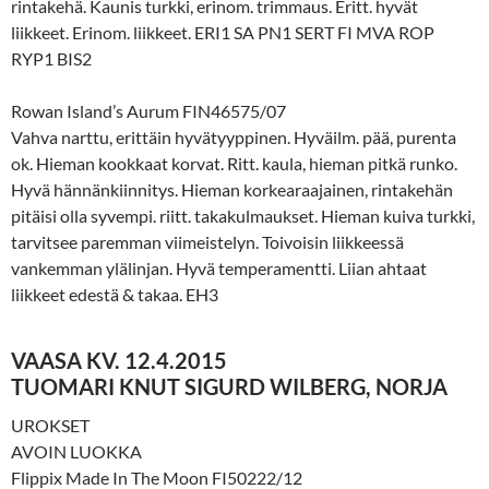
rintakehä. Kaunis turkki, erinom. trimmaus. Eritt. hyvät
liikkeet. Erinom. liikkeet. ERI1 SA PN1 SERT FI MVA ROP
RYP1 BIS2
Rowan Island’s Aurum FIN46575/07
Vahva narttu, erittäin hyvätyyppinen. Hyväilm. pää, purenta
ok. Hieman kookkaat korvat. Ritt. kaula, hieman pitkä runko.
Hyvä hännänkiinnitys. Hieman korkearaajainen, rintakehän
pitäisi olla syvempi. riitt. takakulmaukset. Hieman kuiva turkki,
tarvitsee paremman viimeistelyn. Toivoisin liikkeessä
vankemman ylälinjan. Hyvä temperamentti. Liian ahtaat
liikkeet edestä & takaa. EH3
VAASA KV. 12.4.2015
TUOMARI KNUT SIGURD WILBERG, NORJA
UROKSET
AVOIN LUOKKA
Flippix Made In The Moon FI50222/12