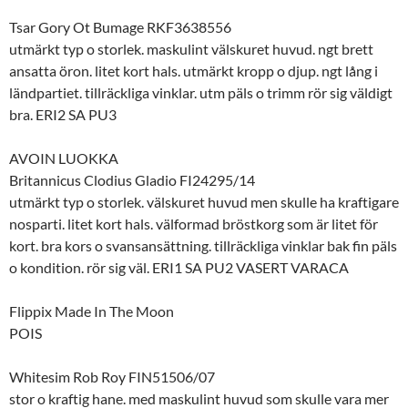
Tsar Gory Ot Bumage RKF3638556
utmärkt typ o storlek. maskulint välskuret huvud. ngt brett
ansatta öron. litet kort hals. utmärkt kropp o djup. ngt lång i
ländpartiet. tillräckliga vinklar. utm päls o trimm rör sig väldigt
bra. ERI2 SA PU3
AVOIN LUOKKA
Britannicus Clodius Gladio FI24295/14
utmärkt typ o storlek. välskuret huvud men skulle ha kraftigare
nosparti. litet kort hals. välformad bröstkorg som är litet för
kort. bra kors o svansansättning. tillräckliga vinklar bak fin päls
o kondition. rör sig väl. ERI1 SA PU2 VASERT VARACA
Flippix Made In The Moon
POIS
Whitesim Rob Roy FIN51506/07
stor o kraftig hane. med maskulint huvud som skulle vara mer