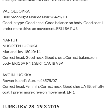
VALIOLUOKKA
Blue Moonlight Noir de Noir 28421/10
Good in type. Good head. Good balance on body. Good coat. I
prefer more drive on movement. ERI1 SA PU3
NARTUT
NUORTEN LUOKKA
Marland Joy 18040/14
Correct head. Good neck. Good chest. Correct balance on
body. ERI1 SA PN1 SERT CACIB VSP
AVOIN LUOKKA
Rowan Island’s Aurum 46575/07
Correct head. Feminin. Correct neck. Good chest. A little fluffy
coat. I prefer more drive on movement. ERI1
TURKU KV. 28.-29.3.2015