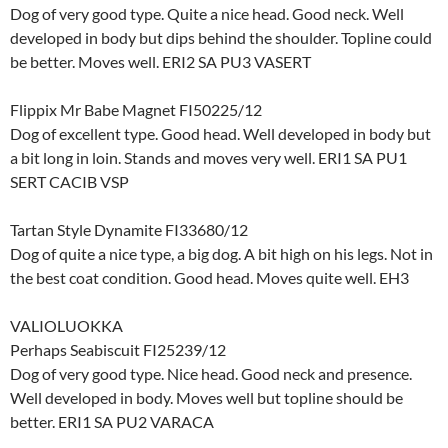
Dog of very good type. Quite a nice head. Good neck. Well
developed in body but dips behind the shoulder. Topline could
be better. Moves well. ERI2 SA PU3 VASERT
Flippix Mr Babe Magnet FI50225/12
Dog of excellent type. Good head. Well developed in body but
a bit long in loin. Stands and moves very well. ERI1 SA PU1
SERT CACIB VSP
Tartan Style Dynamite FI33680/12
Dog of quite a nice type, a big dog. A bit high on his legs. Not in
the best coat condition. Good head. Moves quite well. EH3
VALIOLUOKKA
Perhaps Seabiscuit FI25239/12
Dog of very good type. Nice head. Good neck and presence.
Well developed in body. Moves well but topline should be
better. ERI1 SA PU2 VARACA