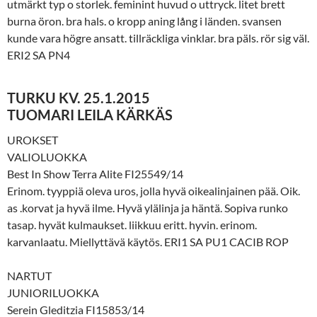
utmärkt typ o storlek. feminint huvud o uttryck. litet brett
burna öron. bra hals. o kropp aning lång i länden. svansen
kunde vara högre ansatt. tillräckliga vinklar. bra päls. rör sig väl.
ERI2 SA PN4
TURKU KV. 25.1.2015
TUOMARI LEILA KÄRKÄS
UROKSET
VALIOLUOKKA
Best In Show Terra Alite FI25549/14
Erinom. tyyppiä oleva uros, jolla hyvä oikealinjainen pää. Oik.
as .korvat ja hyvä ilme. Hyvä ylälinja ja häntä. Sopiva runko
tasap. hyvät kulmaukset. liikkuu eritt. hyvin. erinom.
karvanlaatu. Miellyttävä käytös. ERI1 SA PU1 CACIB ROP
NARTUT
JUNIORILUOKKA
Serein Gleditzia FI15853/14