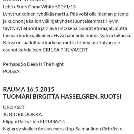
Lehto-Sun’s Coma White 53191/13
Lyhytrunkoinen ryhdikäs narttu. Pää voisi olla hieman pitempi
ja kuonon ja kallon ylälinjat yhdensuuntaisemmat. Hyvin
täyttynyt eturinta ja tilava rintakehä. Suorat eturaajat, mutta
hieman korkeajalkainen. Hyvä hännänkiinnitys. Vahva takaosa.
Karva on laadultaan karkeaa, mutta trimmaus ei aivan ole
osunut kohdalleen. ERI1 SA PN2 VASERT
Perhaps So Deep Is The Night
POISSA
RAUMA 16.5.2015
TUOMARI BIRGITTA HASSELGREN, RUOTSI
UROKSET
JUNIORILUOKKA
Flippix Party Lion FI41486/14
Ngt grov skalle o önskas mera stop. Saknar ännu förbröst o