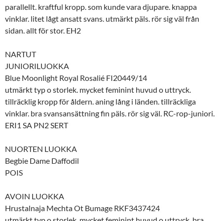
parallellt. kraftful kropp. som kunde vara djupare. knappa
vinklar. litet lågt ansatt svans. utmärkt päls. rör sig väl från
sidan. allt för stor. EH2
NARTUT
JUNIORILUOKKA
Blue Moonlight Royal Rosalié FI20449/14
utmärkt typ o storlek. mycket feminint huvud o uttryck.
tillräcklig kropp för åldern. aning lång i länden. tillräckliga
vinklar. bra svansansättning fin päls. rör sig väl. RC-rop-juniori.
ERI1 SA PN2 SERT
NUORTEN LUOKKA
Begbie Dame Daffodil
POIS
AVOIN LUOKKA
Hrustalnaja Mechta Ot Bumage RKF3437424
utmärkt typ o storlek. mycket feminint huvud o uttryck. bra