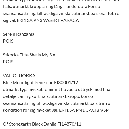
hals. utmärkt kropp aning lång i länden. bra kors o
svansansättning. tillräckliga vinklar. utmärkt pälskvalitet. rör
sig väl. ERI1 SA PN3 VASERT VARACA
Serein Ranzania
POIS
Szkocka Elita She Is My Sin
POIS
VALIOLUOKKA
Blue Moonlight Penelope FI30001/12
utmärkt typ. mycket feminint huvud o uttryck med fina
detaljer. aning kort hals. utmärkt kropp. kors o
svansansättning tillräckliga vinklar. utmärkt päls trim o
kondition rör sig mycket väl. ERI1 SA PN1 CACIB VSP
Of Stonegarth Black Dahlia FI14870/11