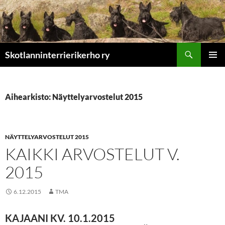
Etsi
Skotlanninterrierikerho ry
SIIRRY
ENSISIJ
SISÄLTÖÖN
VALIKK
Aihearkisto: Näyttelyarvostelut 2015
NÄYTTELYARVOSTELUT 2015
KAIKKI ARVOSTELUT V.
2015
6.12.2015
TMA
KAJAANI KV. 10.1.2015