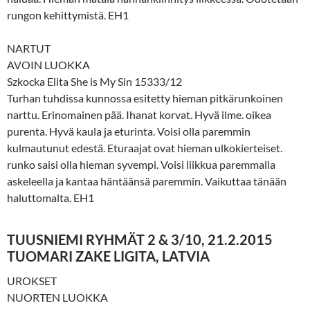
rungon kehittymistä. EH1
NARTUT
AVOIN LUOKKA
Szkocka Elita She is My Sin 15333/12
Turhan tuhdissa kunnossa esitetty hieman pitkärunkoinen
narttu. Erinomainen pää. Ihanat korvat. Hyvä ilme. oikea
purenta. Hyvä kaula ja eturinta. Voisi olla paremmin
kulmautunut edestä. Eturaajat ovat hieman ulkokierteiset.
runko saisi olla hieman syvempi. Voisi liikkua paremmalla
askeleella ja kantaa häntäänsä paremmin. Vaikuttaa tänään
haluttomalta. EH1
TUUSNIEMI RYHMÄT 2 & 3/10, 21.2.2015
TUOMARI ZAKE LIGITA, LATVIA
UROKSET
NUORTEN LUOKKA