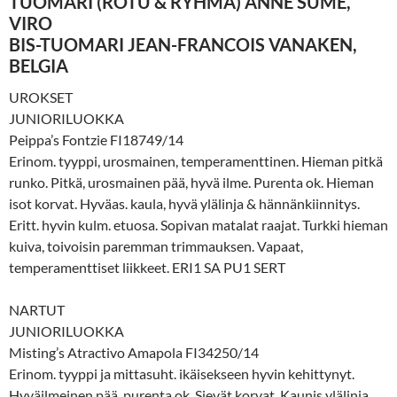
TUOMARI (ROTU & RYHMÄ) ANNE SUME,
VIRO
BIS-TUOMARI JEAN-FRANCOIS VANAKEN,
BELGIA
UROKSET
JUNIORILUOKKA
Peippa’s Fontzie FI18749/14
Erinom. tyyppi, urosmainen, temperamenttinen. Hieman pitkä
runko. Pitkä, urosmainen pää, hyvä ilme. Purenta ok. Hieman
isot korvat. Hyväas. kaula, hyvä ylälinja & hännänkiinnitys.
Eritt. hyvin kulm. etuosa. Sopivan matalat raajat. Turkki hieman
kuiva, toivoisin paremman trimmauksen. Vapaat,
temperamenttiset liikkeet. ERI1 SA PU1 SERT
NARTUT
JUNIORILUOKKA
Misting’s Atractivo Amapola FI34250/14
Erinom. tyyppi ja mittasuht. ikäisekseen hyvin kehittynyt.
Hyväilmeinen pää, purenta ok. Sievät korvat. Kaunis ylälinja,