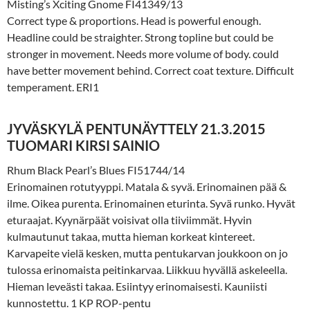
Misting’s Xciting Gnome FI41349/13
Correct type & proportions. Head is powerful enough.
Headline could be straighter. Strong topline but could be
stronger in movement. Needs more volume of body. could
have better movement behind. Correct coat texture. Difficult
temperament. ERI1
JYVÄSKYLÄ PENTUNÄYTTELY 21.3.2015
TUOMARI KIRSI SAINIO
Rhum Black Pearl’s Blues FI51744/14
Erinomainen rotutyyppi. Matala & syvä. Erinomainen pää &
ilme. Oikea purenta. Erinomainen eturinta. Syvä runko. Hyvät
eturaajat. Kyynärpäät voisivat olla tiiviimmät. Hyvin
kulmautunut takaa, mutta hieman korkeat kintereet.
Karvapeite vielä kesken, mutta pentukarvan joukkoon on jo
tulossa erinomaista peitinkarvaa. Liikkuu hyvällä askeleella.
Hieman leveästi takaa. Esiintyy erinomaisesti. Kauniisti
kunnostettu. 1 KP ROP-pentu