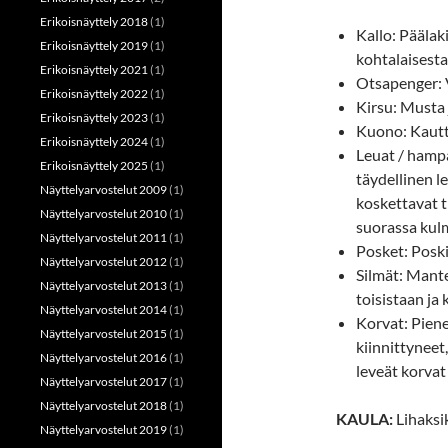
Erikoisnäyttely 2018
(1)
Kallo: Päälaki
Erikoisnäyttely 2019
(1)
kohtalaisesta
Erikoisnäyttely 2021
(1)
Otsapenger: V
Erikoisnäyttely 2022
(1)
Kirsu: Musta j
Erikoisnäyttely 2023
(1)
Kuono: Kautt
Erikoisnäyttely 2024
(1)
Leuat / hampa
Erikoisnäyttely 2025
(1)
täydellinen l
Näyttelyarvostelut 2009
(1)
koskettavat t
Näyttelyarvostelut 2010
(1)
suorassa kul
Näyttelyarvostelut 2011
(1)
Posket: Poski
Näyttelyarvostelut 2012
(1)
Silmät: Mant
Näyttelyarvostelut 2013
(1)
toisistaan ja
Näyttelyarvostelut 2014
(1)
Korvat: Piene
Näyttelyarvostelut 2015
(1)
kiinnittyneet,
Näyttelyarvostelut 2016
(1)
leveät korvat 
Näyttelyarvostelut 2017
(1)
Näyttelyarvostelut 2018
(1)
KAULA:
Lihaksik
Näyttelyarvostelut 2019
(1)