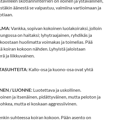
tävilleen skotlanninterrieri on iloinen ja ystävällinen,
täkin äänestä se valpastuu, valmiina vartioimaan ja
otiaan.
LMA:
Vankka, sopivan kokoinen luolakoiraksi, jolloin
rungossa on haitaksi; lyhytraajainen, ryhdikäs ja
 koostaan huolimatta voimakas ja toimelias. Pää
tä koiran kokoon nähden. Lyhyistä jaloistaan
rä ja liikkuvainen.
TASUHTEITA
: Kallo-osa ja kuono-osa ovat yhtä
NEN / LUONNE:
Luotettava ja uskollinen.
nen ja itsenäinen, pidättyväinen, mutta peloton ja
 Rohkea, mutta ei koskaan aggressiivinen.
tenkin suhteessa koiran kokoon. Pään asento on