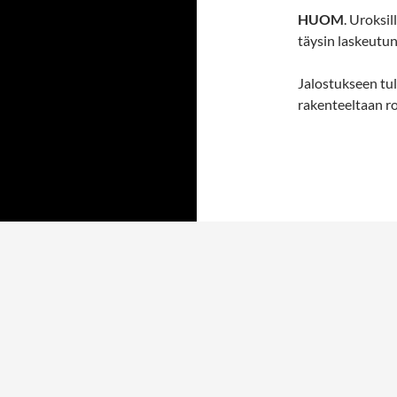
HUOM
. Uroksil
täysin laskeutun
Jalostukseen tule
rakenteeltaan r