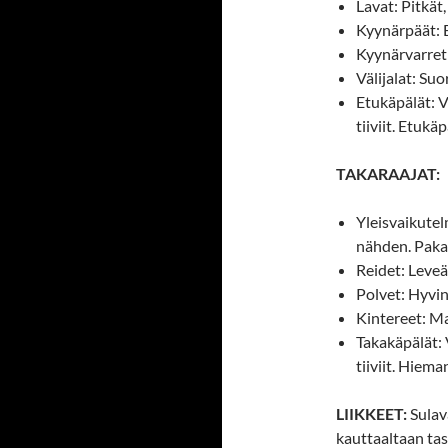
Lavat: Pitkät, 
Kyynärpäät: E
Kyynärvarret:
Välijalat: Suo
Etukäpälät: V
tiiviit. Etuk
TAKARAAJAT:
Yleisvaikute
nähden. Pakar
Reidet: Leveä
Polvet: Hyvi
Kintereet: Mat
Takakäpälät: 
tiiviit. Hiem
LIIKKEET:
Sulav
kauttaaltaan tas