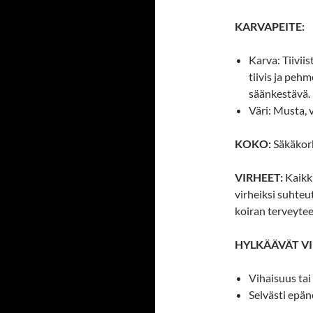
KARVAPEITE:
Karva: Tiivii
tiivis ja peh
säänkestävä.
Väri: Musta, 
KOKO:
Säkäkork
VIRHEET:
Kaikki
virheiksi suhte
koiran terveytee
HYLKÄÄVÄT VI
Vihaisuus tai 
Selvästi epä