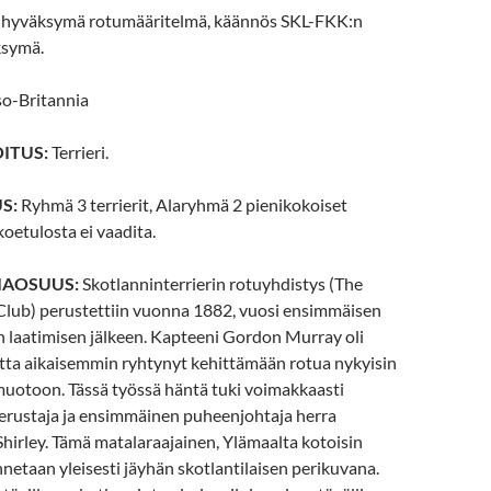
1 hyväksymä rotumääritelmä, käännös SKL-FKK:n
ksymä.
so-Britannia
ITUS:
Terrieri.
S:
Ryhmä 3 terrierit, Alaryhmä 2 pienikokoiset
koetulosta ei vaadita.
IAOSUUS:
Skotlanninterrierin rotuyhdistys (The
 Club) perustettiin vuonna 1882, vuosi ensimmäisen
 laatimisen jälkeen. Kapteeni Gordon Murray oli
tta aikaisemmin ryhtynyt kehittämään rotua nykyisin
otoon. Tässä työssä häntä tuki voimakkaasti
erustaja ja ensimmäinen puheenjohtaja herra
Shirley. Tämä matalaraajainen, Ylämaalta kotoisin
unnetaan yleisesti jäyhän skotlantilaisen perikuvana.