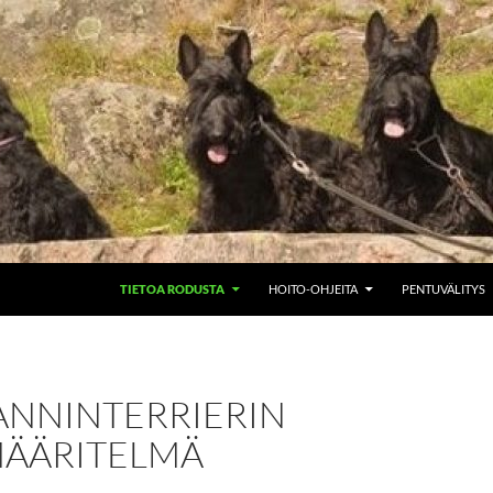
SIIRRY SISÄLTÖÖN
TIETOA RODUSTA
HOITO-OHJEITA
PENTUVÄLITYS
ANNINTERRIERIN
ÄÄRITELMÄ