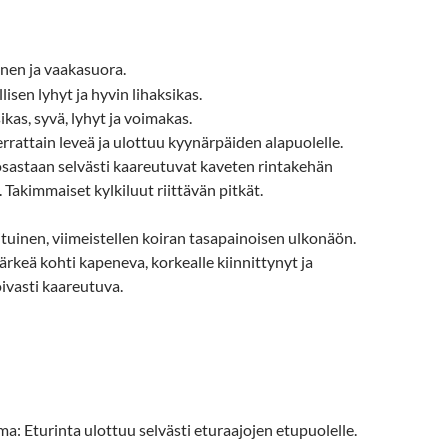
ainen ja vaakasuora.
lisen lyhyt ja hyvin lihaksikas.
ikas, syvä, lyhyt ja voimakas.
rrattain leveä ja ulottuu kyynärpäiden alapuolelle.
osastaan selvästi kaareutuvat kaveten rintakehän
. Takimmaiset kylkiluut riittävän pitkät.
tuinen, viimeistellen koiran tasapainoisen ulkonäön.
ärkeä kohti kapeneva, korkealle kiinnittynyt ja
oivasti kaareutuva.
ma: Eturinta ulottuu selvästi eturaajojen etupuolelle.