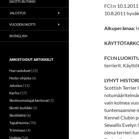
SKOTTI-BUTIIKKI
FCI:n 10.1.201
10.8.2011 hyvä
JALOSTUS
VUODEN SKOTTI
Alkuperämaa:
I
IN ENGLISH
KÄYTTÖTARKO
FCI:N LUOKITU
ARKISTOIDUT ARTIKKELIT
terrierit. Käyttö
Harrastukset
(25)
Hoito-ohjeita
(6)
LYHYT HISTOR
Jalostus
(11)
Scottish Terrier
Kerho
(57)
rotumääritelmän
Skotinomistajat kertovat
(5)
vain kolmea vuo
Skotti-butiikki
(5)
tuntemaamme mu
Skottilehti
(6)
Kennel Clubin p
Tapahtumia
(70)
Sewallis Evelyn 
Trimmaus
(4)
oleva terrieri t
Uutisia
(16)