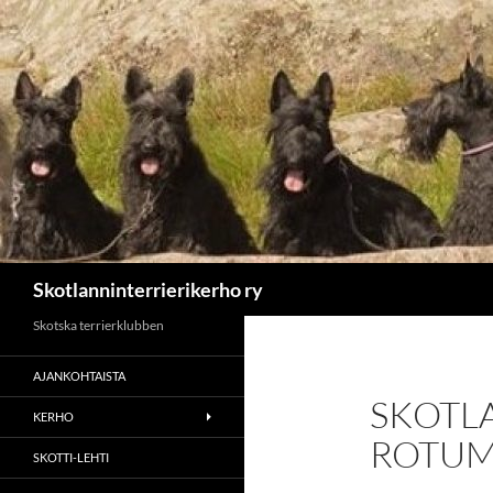
Etsi
Skotlanninterrierikerho ry
Skotska terrierklubben
AJANKOHTAISTA
SKOTL
KERHO
ROTUM
SKOTTI-LEHTI