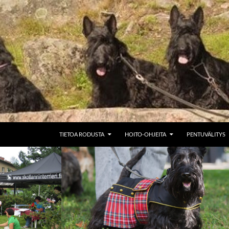
SIIRRY SISÄLTÖÖN
TIETOA RODUSTA
HOITO-OHJEITA
PENTUVÄLITYS