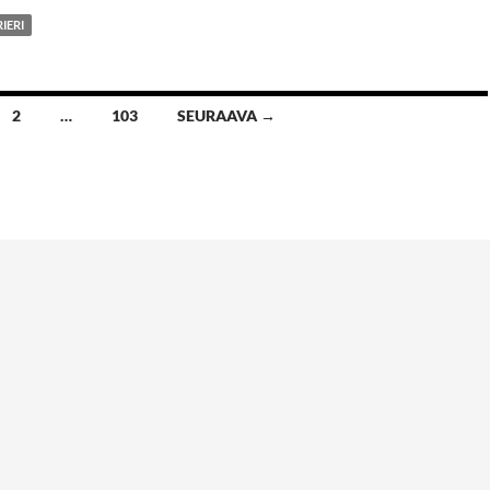
IERI
2
…
103
SEURAAVA →