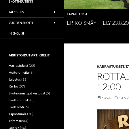
SKOTTI-BUTIIKKI
JALOSTUS
TAPAHTUMIA
ERIKOISNÄYTTELY 23.8.2
VUODEN SKOTTI
IN ENGLISH
ARKISTOIDUT ARTIKKELIT
Harrastukset
(25)
HARRASTUKSET
,
T
ROTTAJ
Hoito-ohjeita
(6)
Jalostus
(11)
12:00
Kerho
(57)
Skotinomistajat kertovat
(5)
KUVA
13.5.
Skotti-butiikki
(5)
Skottilehti
(6)
Tapahtumia
(70)
Trimmaus
(4)
Uutisia
(16)