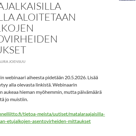
JALKAISILLA
LLA ALOITETAAN
LKOJEN
OVIRHEIDEN
UKSET
AURA JOENSUU
in webinaari aiheesta pidetään 20.5.2026. Lisää
ytyy alla olevasta linkistä. Webinaarin
en aukeaa hieman myöhemmin, mutta päivämäärä
ä jo muistiin.
elliitto.fi/tietoa-meista/uutiset/matalaraajaisilla-
taan-etujalkojen-asentovirheiden-mittaukset