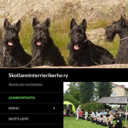
Etsi
Skotlanninterrierikerho ry
Skotska terrierklubben
AJANKOHTAISTA
KERHO
SKOTTI-LEHTI