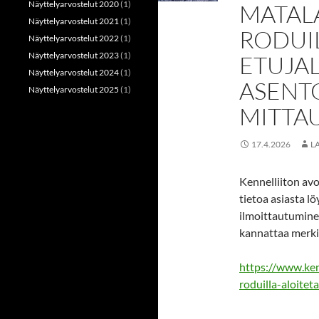
Näyttelyarvostelut 2020
(1)
MATALA
Näyttelyarvostelut 2021
(1)
RODUI
Näyttelyarvostelut 2022
(1)
Näyttelyarvostelut 2023
(1)
ETUJA
Näyttelyarvostelut 2024
(1)
ASENT
Näyttelyarvostelut 2025
(1)
MITTA
17.4.2026
L
Kennelliiton avo
tietoa asiasta lö
ilmoittautumin
kannattaa merkit
https://www.kenn
roduilla-aloite