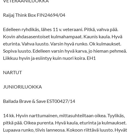
VETERAANILUOKKA
Raijaj Think Box FIN24694/04
Edelleen ryhdikäs, lähes 11 v. veteraani. Pitkä, vahva pää.
Kovin ahdasasentoiset kulmahampaat. Kaunis kaula. Hyvä
eturinta. Vahva luusto. Varsin hyvä runko. Ok kulmaukset.
Sopiva luusto. Edelleen varsin hyvä karva, jo hieman pehmeä.
Liikkuu hyvin ja esiintyy kuin nuori koira. EH1
NARTUT
JUNIORILUOKKA
Ballada Brave & Save EST00427/14
14 kk. Hyvin narttumainen, mittasuhteiltaan oikea. Tyylikäs,
pitkä pää. Oikea purenta. Hyvä kaula, eturinta ja kulmaukset.
Lupaava runko, tiivis lanneosa. Kokoon riittävä luusto. Hyvät