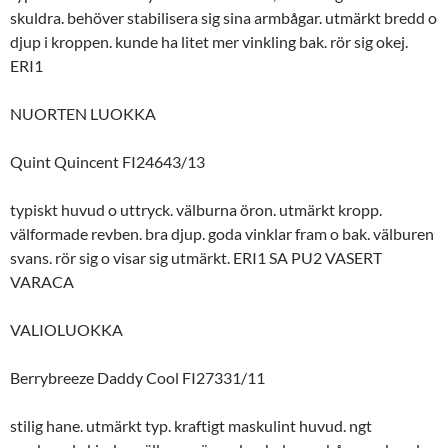
skuldra. behöver stabilisera sig sina armbågar. utmärkt bredd o
djup i kroppen. kunde ha litet mer vinkling bak. rör sig okej.
ERI1
NUORTEN LUOKKA
Quint Quincent FI24643/13
typiskt huvud o uttryck. välburna öron. utmärkt kropp.
välformade revben. bra djup. goda vinklar fram o bak. välburen
svans. rör sig o visar sig utmärkt. ERI1 SA PU2 VASERT
VARACA
VALIOLUOKKA
Berrybreeze Daddy Cool FI27331/11
stilig hane. utmärkt typ. kraftigt maskulint huvud. ngt