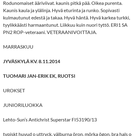
Rodunomaiset ääriviivat. kaunis pitkä pää. Oikea purenta.
Kaunis kaula ja ylälinja. Hyvä eturinta ja runko. Sopivasti
kulmautunut edestä ja takaa. Hyvä häntä. Hyvä karkea turkki,
tyylikkäästi harmaantunut. Liikkuu kuin nuori tyttö. ERI1 SA
PN2 ROP-veteraani. VETERAANIVOITTAJA.
MARRASKUU
JYVÄSKYLÄ KV. 8.11.2014
TUOMARI JAN-ERIK EK, RUOTSI
UROKSET
JUNIORILUOKKA
Lehto-Sun’s Antichrist Superstar FI53190/13
typiskt huvud o uttryck. välburna öron, mörka ögon. bra hals o