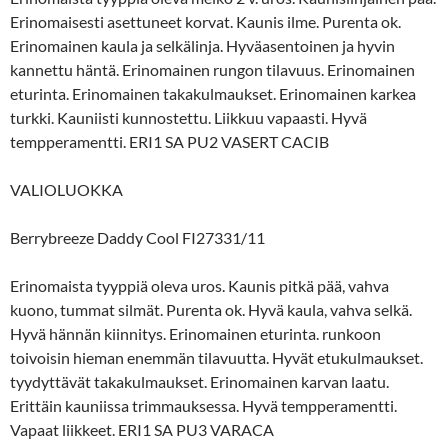
Erinomaisesti asettuneet korvat. Kaunis ilme. Purenta ok.
Erinomainen kaula ja selkälinja. Hyväasentoinen ja hyvin
kannettu häntä. Erinomainen rungon tilavuus. Erinomainen
eturinta. Erinomainen takakulmaukset. Erinomainen karkea
turkki. Kauniisti kunnostettu. Liikkuu vapaasti. Hyvä
tempperamentti. ERI1 SA PU2 VASERT CACIB
VALIOLUOKKA
Berrybreeze Daddy Cool FI27331/11
Erinomaista tyyppiä oleva uros. Kaunis pitkä pää, vahva
kuono, tummat silmät. Purenta ok. Hyvä kaula, vahva selkä.
Hyvä hännän kiinnitys. Erinomainen eturinta. runkoon
toivoisin hieman enemmän tilavuutta. Hyvät etukulmaukset.
tyydyttävät takakulmaukset. Erinomainen karvan laatu.
Erittäin kauniissa trimmauksessa. Hyvä tempperamentti.
Vapaat liikkeet. ERI1 SA PU3 VARACA