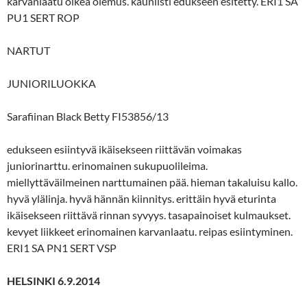
karvanlaatu oikea olemus. kauniisti edukseen esitetty. ERI1 SA
PU1 SERT ROP
NARTUT
JUNIORILUOKKA
Sarafiinan Black Betty FI53856/13
edukseen esiintyvä ikäisekseen riittävän voimakas
juniorinarttu. erinomainen sukupuolileima.
miellyttäväilmeinen narttumainen pää. hieman takaluisu kallo.
hyvä ylälinja. hyvä hännän kiinnitys. erittäin hyvä eturinta
ikäisekseen riittävä rinnan syvyys. tasapainoiset kulmaukset.
kevyet liikkeet erinomainen karvanlaatu. reipas esiintyminen.
ERI1 SA PN1 SERT VSP
HELSINKI 6.9.2014