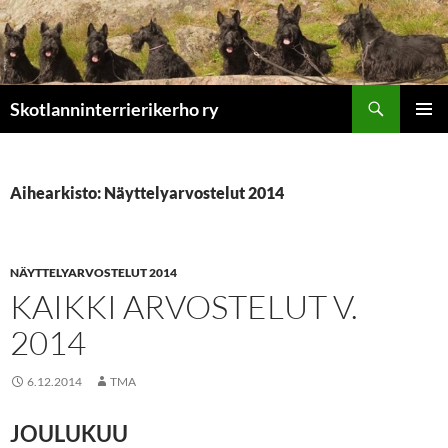
Etsi
Skotlanninterrierikerho ry
SIIRRY
ENSISIJ
SISÄLTÖÖN
VALIKK
Aihearkisto: Näyttelyarvostelut 2014
NÄYTTELYARVOSTELUT 2014
KAIKKI ARVOSTELUT V.
2014
6.12.2014
TMA
JOULUKUU