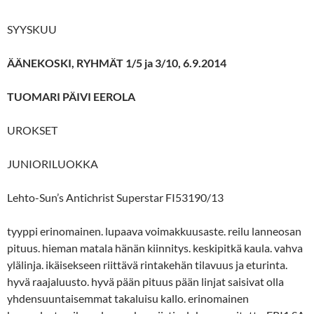
SYYSKUU
ÄÄNEKOSKI, RYHMÄT 1/5 ja 3/10, 6.9.2014
TUOMARI PÄIVI EEROLA
UROKSET
JUNIORILUOKKA
Lehto-Sun’s Antichrist Superstar FI53190/13
tyyppi erinomainen. lupaava voimakkuusaste. reilu lanneosan
pituus. hieman matala hänän kiinnitys. keskipitkä kaula. vahva
ylälinja. ikäisekseen riittävä rintakehän tilavuus ja eturinta.
hyvä raajaluusto. hyvä pään pituus pään linjat saisivat olla
yhdensuuntaisemmat takaluisu kallo. erinomainen