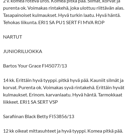
2 v. komea roteva uros. Komea pitkä pää. Silmät, korvat ja
purenta ok. Voimakas rintakehä, joka ulottuu riittävän alas.
Tasapainoiset kulmaukset. Hyvä turkin laatu. Hyvä häntä.
Tehokas liikunta. ERI1 SA PU1 SERT FI MVA ROP
NARTUT
JUNIORILUOKKA
Bartos Your Grace FI45077/13
14 kk. Erittäin hyvä tyyppi. pitkä hyvä pää. Kauniit silmät ja
korvat. Purenta ok. Voimakas syvä rintakehä. Erittäin hyvät
kulmaukset. Erinom. karvanlaatu. Hyvä häntä. Tarmokkaat
liikkeet. ERI1 SA SERT VSP
Sarafiinan Black Betty FI53856/13
12 kk oikeat mittasuhteet ja hyvä tyyppi. Komea pitkä pää.