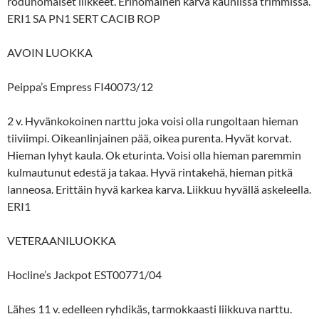
rodunomaiset liikkeet. Erinomainen karva kauniissa trimmissä.
ERI1 SA PN1 SERT CACIB ROP
AVOIN LUOKKA
Peippa’s Empress FI40073/12
2 v. Hyvänkokoinen narttu joka voisi olla rungoltaan hieman
tiiviimpi. Oikeanlinjainen pää, oikea purenta. Hyvät korvat.
Hieman lyhyt kaula. Ok eturinta. Voisi olla hieman paremmin
kulmautunut edestä ja takaa. Hyvä rintakehä, hieman pitkä
lanneosa. Erittäin hyvä karkea karva. Liikkuu hyvällä askeleella.
ERI1
VETERAANILUOKKA
Hocline’s Jackpot EST00771/04
Lähes 11 v. edelleen ryhdikäs, tarmokkaasti liikkuva narttu.