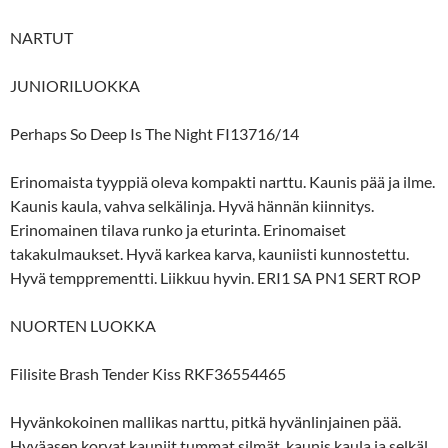
NARTUT
JUNIORILUOKKA
Perhaps So Deep Is The Night FI13716/14
Erinomaista tyyppiä oleva kompakti narttu. Kaunis pää ja ilme.
Kaunis kaula, vahva selkälinja. Hyvä hännän kiinnitys.
Erinomainen tilava runko ja eturinta. Erinomaiset
takakulmaukset. Hyvä karkea karva, kauniisti kunnostettu.
Hyvä tempprementti. Liikkuu hyvin. ERI1 SA PN1 SERT ROP
NUORTEN LUOKKA
Filisite Brash Tender Kiss RKF36554465
Hyvänkokoinen mallikas narttu, pitkä hyvänlinjainen pää.
Hyväasen korvat kauniit tummat silmät. kaunis kaula ja selkäl.