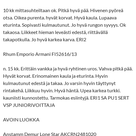
10 kk mittasuhteiltaan ok. Pitkä hyvä pää. Hivenen pyöreä
otsa. Oikea purenta. hyvät korvat. Hyvä kaula. Lupaava
eturinta. Sopivasti kulmautunut. Jo hyvä rungon syvyys. Ok
takaosa. Liikkeet hieman leveästi edestä, riittävällä
takapotkulla. Jo hyvä karkea karva. ERI2
Rhum Emporio Armani FI52616/13
n. 15 kk. Erittäin vankka ja hyvä ryhtinen uros. Vahva pitkä pää.
Hyvät korvat. Erinomainen kaula ja eturinta. Hyvin
kulmautunut edestä ja takaa. Jo varsin hyvin täyttynyt
rintakehä. Liikkuu hyvin. Hyvä häntä. Upea karkea turkki.
kauniisti kunnostettu. Tarmokas esiintyjä. ERI1 SA PU1 SERT
VSP JUNIORIVOITTAJA
AVOIN LUOKKA
Anstamm Demur Lone Star AKCRN2481020