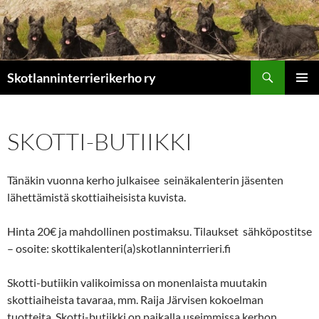
Etsi
Skotlanninterrierikerho ry
SIIRRY
ENSISIJ
SISÄLTÖÖN
VALIKK
SKOTTI-BUTIIKKI
Tänäkin vuonna kerho julkaisee seinäkalenterin jäsenten
lähettämistä skottiaiheisista kuvista.
Hinta 20€ ja mahdollinen postimaksu. Tilaukset sähköpostitse
– osoite: skottikalenteri(a)skotlanninterrieri.fi
Skotti-butiikin valikoimissa on monenlaista muutakin
skottiaiheista tavaraa, mm. Raija Järvisen kokoelman
tuotteita. Skotti-butiikki on paikalla useimmissa kerhon