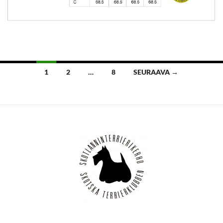
Artikkelien
1
2
…
8
SEURAAVA →
selaus