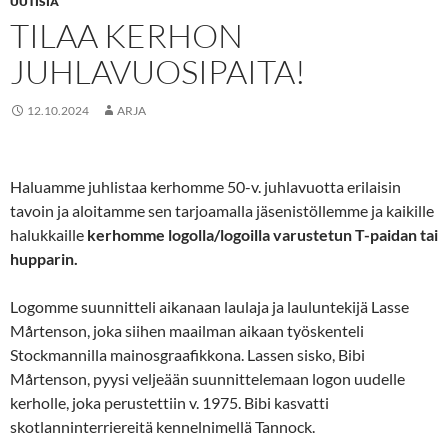
UUTISIA
TILAA KERHON
JUHLAVUOSIPAITA!
12.10.2024
ARJA
Haluamme juhlistaa kerhomme 50-v. juhlavuotta erilaisin
tavoin ja aloitamme sen tarjoamalla jäsenistöllemme ja kaikille
halukkaille
kerhomme logolla/logoilla varustetun T-paidan tai
hupparin.
Logomme suunnitteli aikanaan laulaja ja lauluntekijä Lasse
Mårtenson, joka siihen maailman aikaan työskenteli
Stockmannilla mainosgraafikkona. Lassen sisko, Bibi
Mårtenson, pyysi veljeään suunnittelemaan logon uudelle
kerholle, joka perustettiin v. 1975. Bibi kasvatti
skotlanninterriereitä kennelnimellä Tannock.