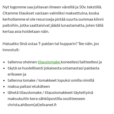
Nyt logomme saa juhlavan ilmeen väreillä ja 50v. tekstillä.
Otamme tilaukset vastaan valmiiksi maksettuina, koska
kerhollamme ei ole resursseja pistää suurta summaa kiinni
paitoihin, jotka saattaisivat jäädä lunastamatta, joten tällä
kertaa asia hoidetaan näin.
Haluatko Sinä ostaa T-paidan tai hupparin? Tee näin, jos
innostuit:
tallenna oheinen
tilauslomake
koneellesi/laitteellesi ja
täytä se huolellisesti jokaisesta ostamastasi paidasta
erikseen ja
tallenna lomake / lomakkeet lopuksi omilla nimillä
maksa paitasi etukäteen
lähetä tilauslomake / tilauslomakkeet täytettyinä
maksukuitin kera sähköpostilla osoitteeseen
christa.ahlbom(at)elisanet.fi