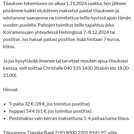
Tilauksen tekemiseen on aikaa 1.11.2024 saakka. Sen jälkeen
pistämme kaikki etukäteen maksetut paidat tilaukseen ja
odotamme saavamme ne toimitettua teille hyvissä ajoin tämän
vuoden puolella. Paitojen toimitus teille tapahtuu joko
Koiramessujen yhteydessä Helsingissä 7.-8.12.2024 tai
postitse. Jos haluat paitasi postitse, lisää hintaan 7 euroa,
kiitos.
Ja jos kysyttävää ilmenee tai tarvitset muuten apua tilauksesi
kanssa, voit soittaa Christalle 040 535 1430 (iltaisin klo 18.00-
21.00).
Hinnat:
T-paita 32 € (39 €, jos toimitus postitse)
huppari 54 € (61 €, jos toimitus postitse).
Postimaksu vain kerran maksettuna 1-4 paitaa/sama tilaus.
Tilinumero: Danske Bank FI93 8000 2205 8145 92, viite