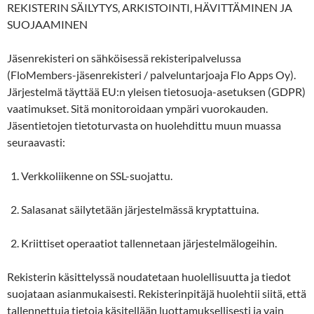
REKISTERIN SÄILYTYS, ARKISTOINTI, HÄVITTÄMINEN JA
SUOJAAMINEN
Jäsenrekisteri on sähköisessä rekisteripalvelussa
(FloMembers-jäsenrekisteri / palveluntarjoaja Flo Apps Oy).
Järjestelmä täyttää EU:n yleisen tietosuoja-asetuksen (GDPR)
vaatimukset. Sitä monitoroidaan ympäri vuorokauden.
Jäsentietojen tietoturvasta on huolehdittu muun muassa
seuraavasti:
Verkkoliikenne on SSL-suojattu.
Salasanat säilytetään järjestelmässä kryptattuina.
Kriittiset operaatiot tallennetaan järjestelmälogeihin.
Rekisterin käsittelyssä noudatetaan huolellisuutta ja tiedot
suojataan asianmukaisesti. Rekisterinpitäjä huolehtii siitä, että
tallennettuja tietoja käsitellään luottamuksellisesti ja vain