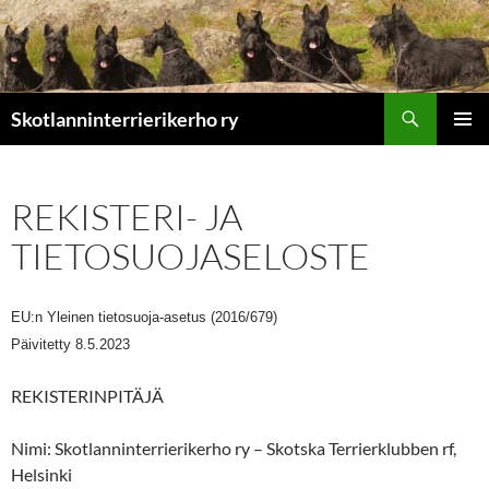
Etsi
Skotlanninterrierikerho ry
SIIRRY
ENSISIJ
SISÄLTÖÖN
VALIKK
REKISTERI- JA
TIETOSUOJASELOSTE
EU:n Yleinen tietosuoja-asetus (2016/679)
Päivitetty 8.5.2023
REKISTERINPITÄJÄ
Nimi: Skotlanninterrierikerho ry – Skotska Terrierklubben rf,
Helsinki