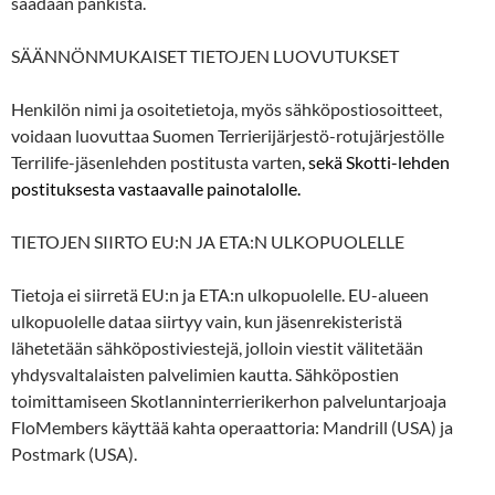
saadaan pankista.
SÄÄNNÖNMUKAISET TIETOJEN LUOVUTUKSET
Henkilön nimi ja osoitetietoja, myös sähköpostiosoitteet,
voidaan luovuttaa Suomen Terrierijärjestö-rotujärjestölle
Terrilife-jäsenlehden postitusta varten
,
sekä Skotti-lehden
postituksesta vastaavalle painotalolle.
TIETOJEN SIIRTO EU:N JA ETA:N ULKOPUOLELLE
Tietoja ei siirretä EU:n ja ETA:n ulkopuolelle. EU-alueen
ulkopuolelle dataa siirtyy vain, kun jäsenrekisteristä
lähetetään sähköpostiviestejä, jolloin viestit välitetään
yhdysvaltalaisten palvelimien kautta. Sähköpostien
toimittamiseen Skotlanninterrierikerhon palveluntarjoaja
FloMembers käyttää kahta operaattoria: Mandrill (USA) ja
Postmark (USA).