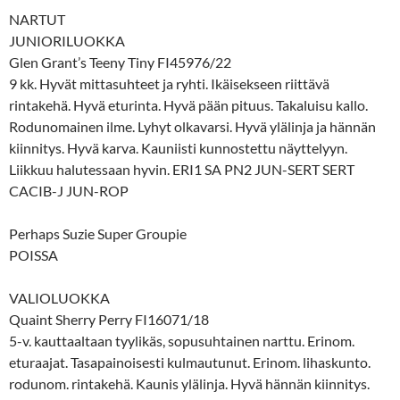
NARTUT
JUNIORILUOKKA
Glen Grant’s Teeny Tiny FI45976/22
9 kk. Hyvät mittasuhteet ja ryhti. Ikäisekseen riittävä
rintakehä. Hyvä eturinta. Hyvä pään pituus. Takaluisu kallo.
Rodunomainen ilme. Lyhyt olkavarsi. Hyvä ylälinja ja hännän
kiinnitys. Hyvä karva. Kauniisti kunnostettu näyttelyyn.
Liikkuu halutessaan hyvin. ERI1 SA PN2 JUN-SERT SERT
CACIB-J JUN-ROP
Perhaps Suzie Super Groupie
POISSA
VALIOLUOKKA
Quaint Sherry Perry FI16071/18
5-v. kauttaaltaan tyylikäs, sopusuhtainen narttu. Erinom.
eturaajat. Tasapainoisesti kulmautunut. Erinom. lihaskunto.
rodunom. rintakehä. Kaunis ylälinja. Hyvä hännän kiinnitys.