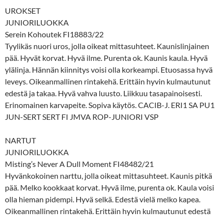
UROKSET
JUNIORILUOKKA
Serein Kohoutek FI18883/22
Tyylikäs nuori uros, jolla oikeat mittasuhteet. Kaunislinjainen
pää. Hyvät korvat. Hyvä ilme. Purenta ok. Kaunis kaula. Hyvä
ylälinja. Hännän kiinnitys voisi olla korkeampi. Etuosassa hyvä
leveys. Oikeanmallinen rintakehä. Erittäin hyvin kulmautunut
edestä ja takaa. Hyvä vahva luusto. Liikkuu tasapainoisesti.
Erinomainen karvapeite. Sopiva käytös. CACIB-J. ERI1 SA PU1
JUN-SERT SERT FI JMVA ROP-JUNIORI VSP
NARTUT
JUNIORILUOKKA
Misting’s Never A Dull Moment FI48482/21
Hyvänkokoinen narttu, jolla oikeat mittasuhteet. Kaunis pitkä
pää. Melko kookkaat korvat. Hyvä ilme, purenta ok. Kaula voisi
olla hieman pidempi. Hyvä selkä. Edestä vielä melko kapea.
Oikeanmallinen rintakehä. Erittäin hyvin kulmautunut edestä