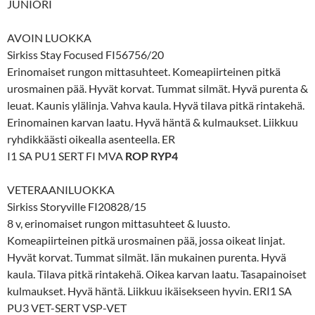
JUNIORI
AVOIN LUOKKA
Sirkiss Stay Focused FI56756/20
Erinomaiset rungon mittasuhteet. Komeapiirteinen pitkä
urosmainen pää. Hyvät korvat. Tummat silmät. Hyvä purenta &
leuat. Kaunis ylälinja. Vahva kaula. Hyvä tilava pitkä rintakehä.
Erinomainen karvan laatu. Hyvä häntä & kulmaukset. Liikkuu
ryhdikkäästi oikealla asenteella. ER
I1 SA PU1 SERT FI MVA
ROP RYP4
VETERAANILUOKKA
Sirkiss Storyville FI20828/15
8 v, erinomaiset rungon mittasuhteet & luusto.
Komeapiirteinen pitkä urosmainen pää, jossa oikeat linjat.
Hyvät korvat. Tummat silmät. Iän mukainen purenta. Hyvä
kaula. Tilava pitkä rintakehä. Oikea karvan laatu. Tasapainoiset
kulmaukset. Hyvä häntä. Liikkuu ikäisekseen hyvin. ERI1 SA
PU3 VET-SERT VSP-VET