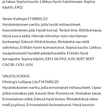
ja takaa. Sopiva luusto. Liikkuu hyvin halutessaan. Sopiva
käytös. ERI2
Serein Kalliope FI18885/22
Hyvänkokoinen narttu, jolla hyvät mittasuhteet.
Kaunisilmeinen pää. Hyvät korvat. Terävä ilme. Riittävä kaula.
Hyvä suora selkä. Hännän kiinnitys voisi olla hieman
korkeampi. Edessä riittävä leveys. Rintakehä saa vielä
vahvistua. Erittäin hyvin kulmautunut. Sopiva luusto. Liikkuu
tasapainoisesti hyvällä askelpituudella. Erittäin hyvä
karvapeite. Sopiva käytös. ERI1 SA PN2 JUN-SERT SERT
CACIB-J VSJ-JUN
VALIOLUOKKA
Misting’s Lollipop Lily FI47680/20
Hyvänkokoinen narttu, jolla erinomaiset mittasuhteet. Upea
pitkä voimakas pää. Kaunis ilme. Purenta ok. Voimakas kaula.
Erinomainen selkä. Edessä hyvä leveys. Rintakehässä oikea
malli ja pituus. Erinomaisesti kulmautunut. Hyvä luuston