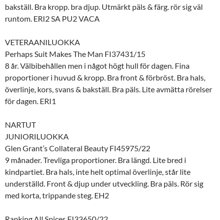
bakställ. Bra kropp. bra djup. Utmärkt päls & färg. rör sig väl
runtom. ERI2 SA PU2 VACA
VETERAANILUOKKA
Perhaps Suit Makes The Man FI37431/15
8 år. Välbibehållen men i något högt hull för dagen. Fina
proportioner i huvud & kropp. Bra front & förbröst. Bra hals,
överlinje, kors, svans & bakställ. Bra päls. Lite avmätta rörelser
för dagen. ERI1
NARTUT
JUNIORILUOKKA
Glen Grant’s Collateral Beauty FI45975/22
9 månader. Trevliga proportioner. Bra längd. Lite bred i
kindpartiet. Bra hals, inte helt optimal överlinje, står lite
underställd. Front & djup under utveckling. Bra päls. Rör sig
med korta, trippande steg. EH2
Ranking All Spices FI33650/22