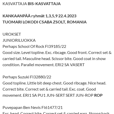
KASVATTAJA
BIS-KASVATTAJA
KANKAANPÄÄ ryhmät 1,3,5,9 22.4.2023
TUOMARI LOKODI CSABA ZSOLT, ROMANIA
UROKSET
JUNIORILUOKKA
Perhaps School Of Rock FI39185/22
Good size. Level topline. Exc. ribcage. Good front. Correct set &
carried tail. Masculine head. Scissor bite. Good coat in show
condition. Parallel movement. ERI2 SA VASERT
Perhaps Suzuki FI32880/22
Good topline. Little bit deep chest. Good ribcage. Nice head.
Correct bite. Correct set & carried tail. Exc. coat. Good
movement. ERI1 SA PU1 JUN-SERT SERT JUN-ROP
ROP
Puvepapan Ben Nevis FI61477/21
Exc. head. Correct bite. Correct set & carried ears. Strong back.