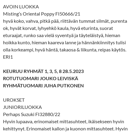
AVOIN LUOKKA
Misting’s Oriental Poppy FI50666/21
hyvä koko, vahva, pitkä pää, riittävän tummat silmät, purenta
ok, hyvät korvat, lyhyehkö kaula, hyvä eturinta, suorat
eturaajat, runko saa vielä syventyä ja täyteläistyä, hieman
hoikka kunto, hieman kaareva lanne ja hännänkiinnitys tulisi
olla korkeampi, hyvä häntä, takaosa & liikunta, reipas käytös.
ERI1
KEURUU RYHMÄT 1, 3, 5, 8 28.5.2023
ROTUTUOMARI JOUKO LEIVISKÄ
RYHMÄTUOMARI JUHA PUTKONEN
UROKSET
JUNIORILUOKKA
Perhaps Suzuki FI32880/22
Hyvin lupaava, erinomaiset mittasuhteet, ikäisekseen hyvin
kehittynyt. Erinomaiset kallon ja kuonon mittasuhteet. Hyvin