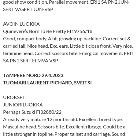
good show condition. Parallel movement. ERI1 SA PN2 JUN-
SERT VASERT JUN-VSP
AVOIN LUOKKA
Quinevere’s Born To Be Pretty FI19756/18
Good, compact body. A bit growing up backline. Correct set &
carried tail. Nice head. Exc. ears. Little bit close front. Very nice,
feminine head. Correct scissors bite. Energical movement. ERI1
SA PN1 SERT FI MVA VSP
TAMPERE NORD 29.4.2023
TUOMARI LAURENT PICHARD, SVEITSI
UROKSET
JUNIORILUOKKA
Perhaps Suzuki FI32880/22
Already very mature 12 months old. Excellent breed type.
Masculine head. Scissors bite. Excellent ribcage. Could be a
little stronger in topline. Proper tailset and carriage. Sound