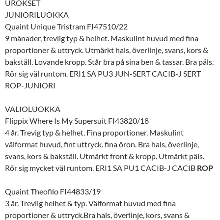
UROKSET
JUNIORILUOKKA
Quaint Unique Tristram FI47510/22
9 månader, trevlig typ & helhet. Maskulint huvud med fina
proportioner & uttryck. Utmärkt hals, överlinje, svans, kors &
bakställ. Lovande kropp. Står bra på sina ben & tassar. Bra päls.
Rör sig väl runtom. ERI1 SA PU3 JUN-SERT CACIB-J SERT
ROP-JUNIORI
VALIOLUOKKA
Flippix Where Is My Supersuit FI43820/18
4 år. Trevig typ & helhet. Fina proportioner. Maskulint
välformat huvud, fint uttryck. fina öron. Bra hals, överlinje,
svans, kors & bakställ. Utmärkt front & kropp. Utmärkt päls.
Rör sig mycket väl runtom. ERI1 SA PU1 CACIB-J CACIB
ROP
Quaint Theofilo FI44833/19
3 år. Trevlig helhet & typ. Välformat huvud med fina
proportioner & uttryck.Bra hals, överlinje, kors, svans &