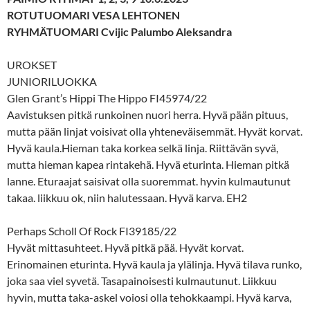
ROTUTUOMARI VESA LEHTONEN
RYHMÄTUOMARI Cvijic Palumbo Aleksandra
UROKSET
JUNIORILUOKKA
Glen Grant’s Hippi The Hippo FI45974/22
Aavistuksen pitkä runkoinen nuori herra. Hyvä pään pituus,
mutta pään linjat voisivat olla yhteneväisemmät. Hyvät korvat.
Hyvä kaula.Hieman taka korkea selkä linja. Riittävän syvä,
mutta hieman kapea rintakehä. Hyvä eturinta. Hieman pitkä
lanne. Eturaajat saisivat olla suoremmat. hyvin kulmautunut
takaa. liikkuu ok, niin halutessaan. Hyvä karva. EH2
Perhaps Scholl Of Rock FI39185/22
Hyvät mittasuhteet. Hyvä pitkä pää. Hyvät korvat.
Erinomainen eturinta. Hyvä kaula ja ylälinja. Hyvä tilava runko,
joka saa viel syvetä. Tasapainoisesti kulmautunut. Liikkuu
hyvin, mutta taka-askel voiosi olla tehokkaampi. Hyvä karva,