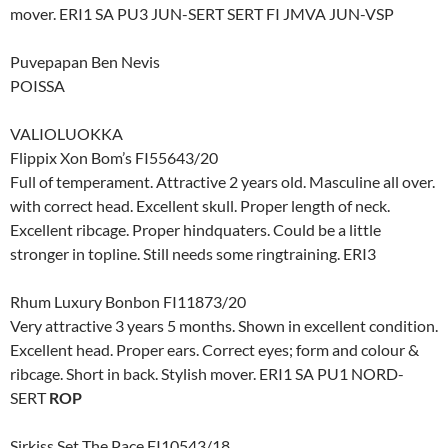
mover. ERI1 SA PU3 JUN-SERT SERT FI JMVA JUN-VSP
Puvepapan Ben Nevis
POISSA
VALIOLUOKKA
Flippix Xon Bom’s FI55643/20
Full of temperament. Attractive 2 years old. Masculine all over.
with correct head. Excellent skull. Proper length of neck.
Excellent ribcage. Proper hindquaters. Could be a little
stronger in topline. Still needs some ringtraining. ERI3
Rhum Luxury Bonbon FI11873/20
Very attractive 3 years 5 months. Shown in excellent condition.
Excellent head. Proper ears. Correct eyes; form and colour &
ribcage. Short in back. Stylish mover. ERI1 SA PU1 NORD-
SERT
ROP
Sirkiss Set The Pace FI10543/18