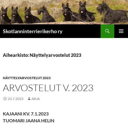
Etsi
Skotlanninterrierikerho ry
SIIRRY
ENSISIJ
SISÄLTÖÖN
VALIKK
Aihearkisto: Näyttelyarvostelut 2023
NÄYTTELYARVOSTELUT 2023
ARVOSTELUT V. 2023
23.7.2023
ARJA
KAJAANI KV. 7.1.2023
TUOMARI JAANA HELIN