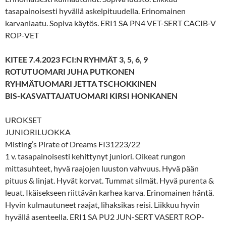
tasapainoisesti hyvällä askelpituudella. Erinomainen
karvanlaatu. Sopiva käytös. ERI1 SA PN4 VET-SERT CACIB-V
ROP-VET
KITEE 7.4.2023 FCI:N RYHMÄT 3, 5, 6, 9
ROTUTUOMARI JUHA PUTKONEN
RYHMÄTUOMARI JETTA TSCHOKKINEN
BIS-KASVATTAJATUOMARI KIRSI HONKANEN
UROKSET
JUNIORILUOKKA
Misting’s Pirate of Dreams FI31223/22
1 v. tasapainoisesti kehittynyt juniori. Oikeat rungon
mittasuhteet, hyvä raajojen luuston vahvuus. Hyvä pään
pituus & linjat. Hyvät korvat. Tummat silmät. Hyvä purenta &
leuat. Ikäisekseen riittävän karhea karva. Erinomainen häntä.
Hyvin kulmautuneet raajat, lihaksikas reisi. Liikkuu hyvin
hyvällä asenteella. ERI1 SA PU2 JUN-SERT VASERT ROP-