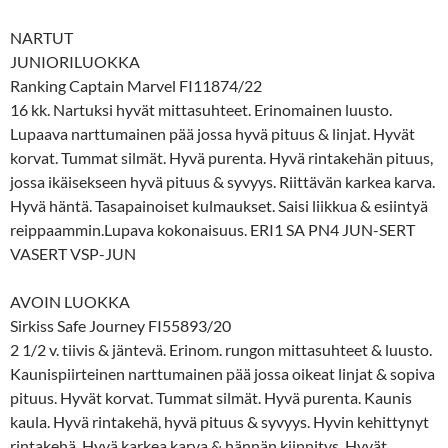
NARTUT
JUNIORILUOKKA
Ranking Captain Marvel FI11874/22
16 kk. Nartuksi hyvät mittasuhteet. Erinomainen luusto.
Lupaava narttumainen pää jossa hyvä pituus & linjat. Hyvät
korvat. Tummat silmät. Hyvä purenta. Hyvä rintakehän pituus,
jossa ikäisekseen hyvä pituus & syvyys. Riittävän karkea karva.
Hyvä häntä. Tasapainoiset kulmaukset. Saisi liikkua & esiintyä
reippaammin.Lupava kokonaisuus. ERI1 SA PN4 JUN-SERT
VASERT VSP-JUN
AVOIN LUOKKA
Sirkiss Safe Journey FI55893/20
2 1/2 v. tiivis & jäntevä. Erinom. rungon mittasuhteet & luusto.
Kaunispiirteinen narttumainen pää jossa oikeat linjat & sopiva
pituus. Hyvät korvat. Tummat silmät. Hyvä purenta. Kaunis
kaula. Hyvä rintakehä, hyvä pituus & syvyys. Hyvin kehittynyt
rintakehä. Hyvä karkea karva & hännän kiinnitys. Hyvät