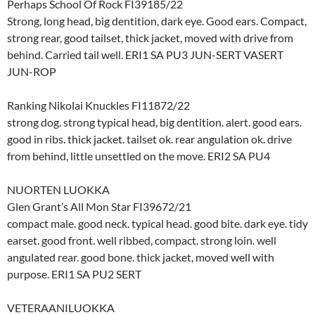
Perhaps School Of Rock FI39185/22
Strong, long head, big dentition, dark eye. Good ears. Compact,
strong rear, good tailset, thick jacket, moved with drive from
behind. Carried tail well. ERI1 SA PU3 JUN-SERT VASERT
JUN-ROP
Ranking Nikolai Knuckles FI11872/22
strong dog. strong typical head, big dentition. alert. good ears.
good in ribs. thick jacket. tailset ok. rear angulation ok. drive
from behind, little unsettled on the move. ERI2 SA PU4
NUORTEN LUOKKA
Glen Grant’s All Mon Star FI39672/21
compact male. good neck. typical head. good bite. dark eye. tidy
earset. good front. well ribbed, compact. strong loin. well
angulated rear. good bone. thick jacket, moved well with
purpose. ERI1 SA PU2 SERT
VETERAANILUOKKA