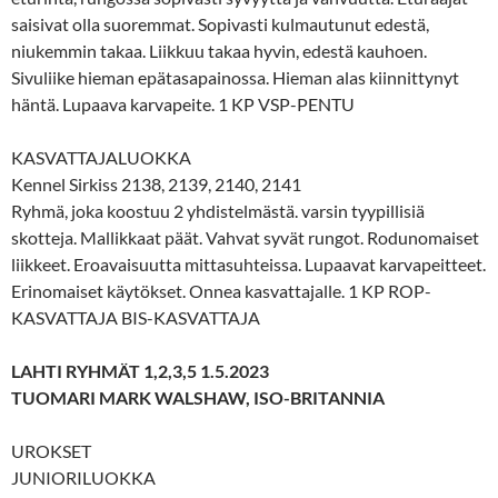
saisivat olla suoremmat. Sopivasti kulmautunut edestä,
niukemmin takaa. Liikkuu takaa hyvin, edestä kauhoen.
Sivuliike hieman epätasapainossa. Hieman alas kiinnittynyt
häntä. Lupaava karvapeite. 1 KP VSP-PENTU
KASVATTAJALUOKKA
Kennel Sirkiss 2138, 2139, 2140, 2141
Ryhmä, joka koostuu 2 yhdistelmästä. varsin tyypillisiä
skotteja. Mallikkaat päät. Vahvat syvät rungot. Rodunomaiset
liikkeet. Eroavaisuutta mittasuhteissa. Lupaavat karvapeitteet.
Erinomaiset käytökset. Onnea kasvattajalle. 1 KP ROP-
KASVATTAJA BIS-KASVATTAJA
LAHTI RYHMÄT 1,2,3,5 1.5.2023
TUOMARI MARK WALSHAW, ISO-BRITANNIA
UROKSET
JUNIORILUOKKA