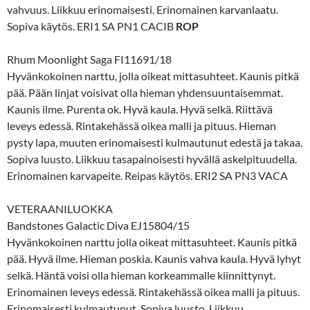
vahvuus. Liikkuu erinomaisesti. Erinomainen karvanlaatu.
Sopiva käytös. ERI1 SA PN1 CACIB
ROP
Rhum Moonlight Saga FI11691/18
Hyvänkokoinen narttu, jolla oikeat mittasuhteet. Kaunis pitkä
pää. Pään linjat voisivat olla hieman yhdensuuntaisemmat.
Kaunis ilme. Purenta ok. Hyvä kaula. Hyvä selkä. Riittävä
leveys edessä. Rintakehässä oikea malli ja pituus. Hieman
pysty lapa, muuten erinomaisesti kulmautunut edestä ja takaa.
Sopiva luusto. Liikkuu tasapainoisesti hyvällä askelpituudella.
Erinomainen karvapeite. Reipas käytös. ERI2 SA PN3 VACA
VETERAANILUOKKA
Bandstones Galactic Diva EJ15804/15
Hyvänkokoinen narttu jolla oikeat mittasuhteet. Kaunis pitkä
pää. Hyvä ilme. Hieman poskia. Kaunis vahva kaula. Hyvä lyhyt
selkä. Häntä voisi olla hieman korkeammalle kiinnittynyt.
Erinomainen leveys edessä. Rintakehässä oikea malli ja pituus.
Erinomaisesti kulmautunut. Sopiva luusto. Liikkuu