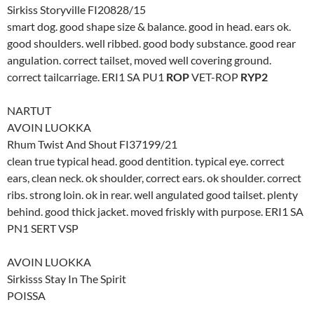
Sirkiss Storyville FI20828/15
smart dog. good shape size & balance. good in head. ears ok.
good shoulders. well ribbed. good body substance. good rear
angulation. correct tailset, moved well covering ground.
correct tailcarriage. ERI1 SA PU1
ROP
VET-ROP
RYP2
NARTUT
AVOIN LUOKKA
Rhum Twist And Shout FI37199/21
clean true typical head. good dentition. typical eye. correct
ears, clean neck. ok shoulder, correct ears. ok shoulder. correct
ribs. strong loin. ok in rear. well angulated good tailset. plenty
behind. good thick jacket. moved friskly with purpose. ERI1 SA
PN1 SERT VSP
AVOIN LUOKKA
Sirkisss Stay In The Spirit
POISSA