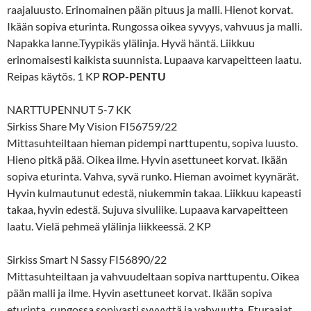
raajaluusto. Erinomainen pään pituus ja malli. Hienot korvat.
Ikään sopiva eturinta. Rungossa oikea syvyys, vahvuus ja malli.
Napakka lanne.Tyypikäs ylälinja. Hyvä häntä. Liikkuu
erinomaisesti kaikista suunnista. Lupaava karvapeitteen laatu.
Reipas käytös. 1 KP
ROP-PENTU
NARTTUPENNUT 5-7 KK
Sirkiss Share My Vision FI56759/22
Mittasuhteiltaan hieman pidempi narttupentu, sopiva luusto.
Hieno pitkä pää. Oikea ilme. Hyvin asettuneet korvat. Ikään
sopiva eturinta. Vahva, syvä runko. Hieman avoimet kyynärät.
Hyvin kulmautunut edestä, niukemmin takaa. Liikkuu kapeasti
takaa, hyvin edestä. Sujuva sivuliike. Lupaava karvapeitteen
laatu. Vielä pehmeä ylälinja liikkeessä. 2 KP
Sirkiss Smart N Sassy FI56890/22
Mittasuhteiltaan ja vahvuudeltaan sopiva narttupentu. Oikea
pään malli ja ilme. Hyvin asettuneet korvat. Ikään sopiva
eturinta, rungossa sopivasti syvyyttä ja vahvuutta. Eturaajat