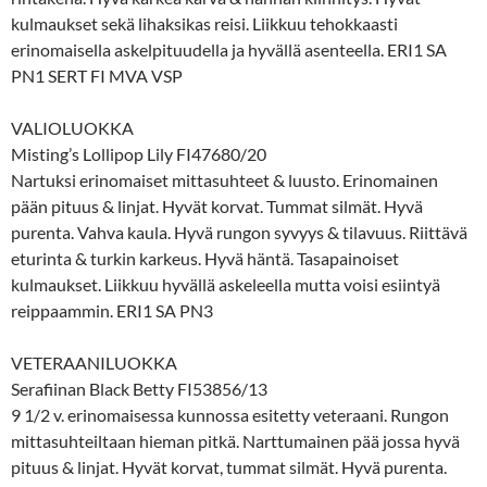
kulmaukset sekä lihaksikas reisi. Liikkuu tehokkaasti
erinomaisella askelpituudella ja hyvällä asenteella. ERI1 SA
PN1 SERT FI MVA VSP
VALIOLUOKKA
Misting’s Lollipop Lily FI47680/20
Nartuksi erinomaiset mittasuhteet & luusto. Erinomainen
pään pituus & linjat. Hyvät korvat. Tummat silmät. Hyvä
purenta. Vahva kaula. Hyvä rungon syvyys & tilavuus. Riittävä
eturinta & turkin karkeus. Hyvä häntä. Tasapainoiset
kulmaukset. Liikkuu hyvällä askeleella mutta voisi esiintyä
reippaammin. ERI1 SA PN3
VETERAANILUOKKA
Serafiinan Black Betty FI53856/13
9 1/2 v. erinomaisessa kunnossa esitetty veteraani. Rungon
mittasuhteiltaan hieman pitkä. Narttumainen pää jossa hyvä
pituus & linjat. Hyvät korvat, tummat silmät. Hyvä purenta.