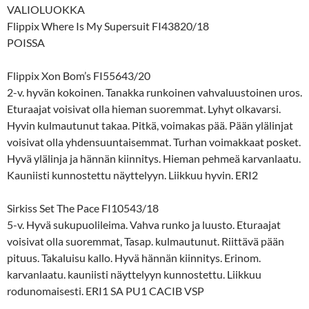
VALIOLUOKKA
Flippix Where Is My Supersuit FI43820/18
POISSA
Flippix Xon Bom’s FI55643/20
2-v. hyvän kokoinen. Tanakka runkoinen vahvaluustoinen uros.
Eturaajat voisivat olla hieman suoremmat. Lyhyt olkavarsi.
Hyvin kulmautunut takaa. Pitkä, voimakas pää. Pään ylälinjat
voisivat olla yhdensuuntaisemmat. Turhan voimakkaat posket.
Hyvä ylälinja ja hännän kiinnitys. Hieman pehmeä karvanlaatu.
Kauniisti kunnostettu näyttelyyn. Liikkuu hyvin. ERI2
Sirkiss Set The Pace FI10543/18
5-v. Hyvä sukupuolileima. Vahva runko ja luusto. Eturaajat
voisivat olla suoremmat, Tasap. kulmautunut. Riittävä pään
pituus. Takaluisu kallo. Hyvä hännän kiinnitys. Erinom.
karvanlaatu. kauniisti näyttelyyn kunnostettu. Liikkuu
rodunomaisesti. ERI1 SA PU1 CACIB VSP