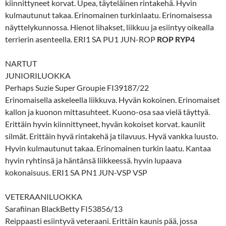
kiinnittyneet korvat. Upea, täyteläinen rintakehä. Hyvin
kulmautunut takaa. Erinomainen turkinlaatu. Erinomaisessa
näyttelykunnossa. Hienot lihakset, liikkuu ja esiintyy oikealla
terrierin asenteella. ERI1 SA PU1 JUN-ROP
ROP RYP4
NARTUT
JUNIORILUOKKA
Perhaps Suzie Super Groupie FI39187/22
Erinomaisella askeleella liikkuva. Hyvän kokoinen. Erinomaiset
kallon ja kuonon mittasuhteet. Kuono-osa saa vielä täyttyä.
Erittäin hyvin kiinnittyneet, hyvän kokoiset korvat. kauniit
silmät. Erittäin hyvä rintakehä ja tilavuus. Hyvä vankka luusto.
Hyvin kulmautunut takaa. Erinomainen turkin laatu. Kantaa
hyvin ryhtinsä ja häntänsä liikkeessä. hyvin lupaava
kokonaisuus. ERI1 SA PN1 JUN-VSP VSP
VETERAANILUOKKA
Sarafiinan BlackBetty FI53856/13
Reippaasti esiintyvä veteraani. Erittäin kaunis pää, jossa