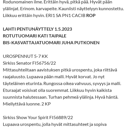
Rodunomainen ilme. Erittäin hyvä, pitkä pää. Hyvät pään
ylälinjat. Erinom. karvapeite. Kauniisti näyttelyyn kunnostettu.
Liikkuu erittäin hyvin. ERI1 SA PN1 CACIB
ROP
LAHTI PENTUNÄYTTELY 1.5.2023
ROTUTUOMARI KATI TAIPALE
BIS-KASVATTAJATUOMARI JUHA PUTKONEN
UROSPENNUT 5-7 KK
Sirkiss Senator FI56756/22
Mittasuhteiltaan aavistuksen pitkä urospentu, joka riittävä
raajaluusto. Lupaava pään malli. Hyvät korvat. Jo nyt
täyteläinen eturinta. Rungossa oikea vahvuus, syvyys ja malli.
Eturaajat voisivat olla suoremmat. Liikkuu hyvin kaikista
suunnista halutessaan. Turhan pehmeä ylälinja. Hyvä häntä.
Miellyttävä luonne. 2 KP
Sirkiss Show Your Spirit FI56889/22
Lupaava urospentu, jolla hyvät mittasuhteet ja sopiva