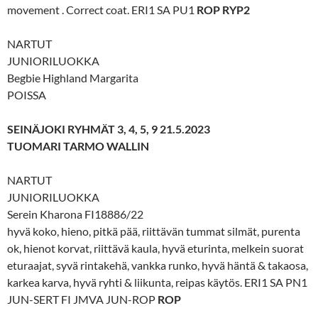
movement . Correct coat. ERI1 SA PU1
ROP RYP2
NARTUT
JUNIORILUOKKA
Begbie Highland Margarita
POISSA
SEINÄJOKI RYHMÄT 3, 4, 5, 9 21.5.2023
TUOMARI TARMO WALLIN
NARTUT
JUNIORILUOKKA
Serein Kharona FI18886/22
hyvä koko, hieno, pitkä pää, riittävän tummat silmät, purenta
ok, hienot korvat, riittävä kaula, hyvä eturinta, melkein suorat
eturaajat, syvä rintakehä, vankka runko, hyvä häntä & takaosa,
karkea karva, hyvä ryhti & liikunta, reipas käytös. ERI1 SA PN1
JUN-SERT FI JMVA JUN-ROP
ROP