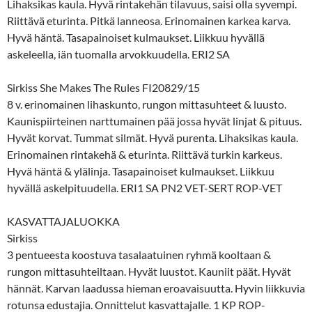
Lihaksikas kaula. Hyvä rintakehän tilavuus, saisi olla syvempi.
Riittävä eturinta. Pitkä lanneosa. Erinomainen karkea karva.
Hyvä häntä. Tasapainoiset kulmaukset. Liikkuu hyvällä
askeleella, iän tuomalla arvokkuudella. ERI2 SA
Sirkiss She Makes The Rules FI20829/15
8 v. erinomainen lihaskunto, rungon mittasuhteet & luusto.
Kaunispiirteinen narttumainen pää jossa hyvät linjat & pituus.
Hyvät korvat. Tummat silmät. Hyvä purenta. Lihaksikas kaula.
Erinomainen rintakehä & eturinta. Riittävä turkin karkeus.
Hyvä häntä & ylälinja. Tasapainoiset kulmaukset. Liikkuu
hyvällä askelpituudella. ERI1 SA PN2 VET-SERT ROP-VET
KASVATTAJALUOKKA
Sirkiss
3 pentueesta koostuva tasalaatuinen ryhmä kooltaan &
rungon mittasuhteiltaan. Hyvät luustot. Kauniit päät. Hyvät
hännät. Karvan laadussa hieman eroavaisuutta. Hyvin liikkuvia
rotunsa edustajia. Onnittelut kasvattajalle. 1 KP ROP-