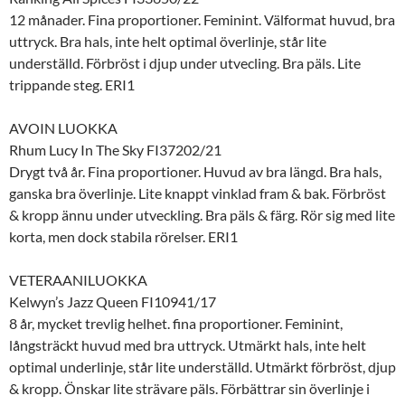
12 månader. Fina proportioner. Feminint. Välformat huvud, bra
uttryck. Bra hals, inte helt optimal överlinje, står lite
underställd. Förbröst i djup under utvecling. Bra päls. Lite
trippande steg. ERI1
AVOIN LUOKKA
Rhum Lucy In The Sky FI37202/21
Drygt två år. Fina proportioner. Huvud av bra längd. Bra hals,
ganska bra överlinje. Lite knappt vinklad fram & bak. Förbröst
& kropp ännu under utveckling. Bra päls & färg. Rör sig med lite
korta, men dock stabila rörelser. ERI1
VETERAANILUOKKA
Kelwyn’s Jazz Queen FI10941/17
8 år, mycket trevlig helhet. fina proportioner. Feminint,
långsträckt huvud med bra uttryck. Utmärkt hals, inte helt
optimal underlinje, står lite underställd. Utmärkt förbröst, djup
& kropp. Önskar lite strävare päls. Förbättrar sin överlinje i