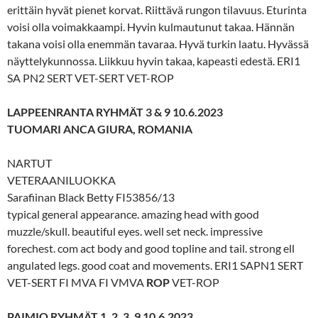
erittäin hyvät pienet korvat. Riittävä rungon tilavuus. Eturinta
voisi olla voimakkaampi. Hyvin kulmautunut takaa. Hännän
takana voisi olla enemmän tavaraa. Hyvä turkin laatu. Hyvässä
näyttelykunnossa. Liikkuu hyvin takaa, kapeasti edestä. ERI1
SA PN2 SERT VET-SERT VET-ROP
LAPPEENRANTA RYHMÄT 3 & 9 10.6.2023
TUOMARI ANCA GIURA, ROMANIA
NARTUT
VETERAANILUOKKA
Sarafiinan Black Betty FI53856/13
typical general appearance. amazing head with good
muzzle/skull. beautiful eyes. well set neck. impressive
forechest. com act body and good topline and tail. strong ell
angulated legs. good coat and movements. ERI1 SAPN1 SERT
VET-SERT FI MVA FI VMVA
ROP
VET-ROP
PAIMIO RYHMÄT 1, 2, 3, 9 10.6.2023