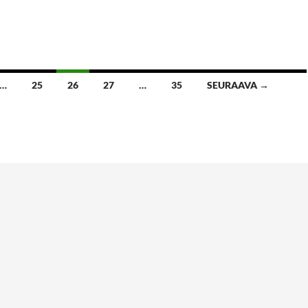
…
25
26
27
…
35
SEURAAVA →