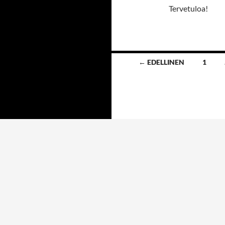
Tervetuloa!
Artikkelien
← EDELLINEN
1
selaus