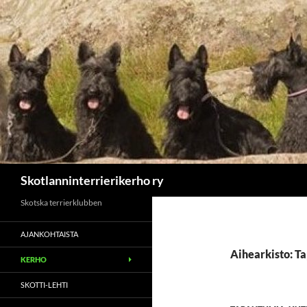
Etsi
Skotlanninterrierikerho ry
Skotska terrierklubben
AJANKOHTAISTA
Aihearkisto: T
KERHO
SKOTTI-LEHTI