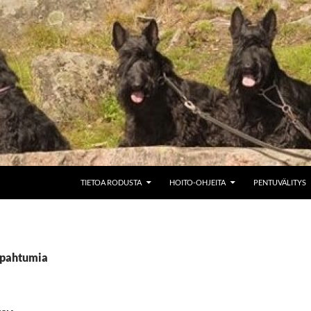
SIIRRY SISÄLTÖÖN
TIETOA RODUSTA
HOITO-OHJEITA
PENTUVÄLITYS
apahtumia