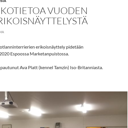
ISIA
KOTIETOA VUODEN
RIKOISNÄYTTELYSTÄ
MA
tlanninterrierien erikoisnäyttely pidetään
.2020 Espoossa Marketanpuistossa.
pautunut Ava Platt (kennel Tamzin) Iso-Britanniasta.