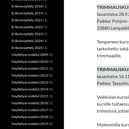
Erikoisnäyttely 2018
(1)
TRIMMAUSKUR
Erikoisnäyttely 2019
(1)
lauantaina 28.9.
Erikoisnäyttely 2021
(1)
Paikka: Pohjois-
Erikoisnäyttely 2022
(1)
33880 Lempäälä
Erikoisnäyttely 2023
(1)
Erikoisnäyttely 2024
(1)
Tampereen kurss
Erikoisnäyttely 2025
(1)
tarkoitettu sekä
Näyttelyarvostelut 2009
(1)
trimmaajille.
Näyttelyarvostelut 2010
(1)
Näyttelyarvostelut 2011
(1)
TRIMMAUSKUR
Näyttelyarvostelut 2012
(1)
lauantaina 16.11
Näyttelyarvostelut 2013
(1)
Paikka: Tassutin
Näyttelyarvostelut 2014
(1)
Näyttelyarvostelut 2015
(1)
Veikkolan kurssi
Näyttelyarvostelut 2016
(1)
kursille tultaess
Näyttelyarvostelut 2017
(1)
trimmissä, jotte
Näyttelyarvostelut 2018
(1)
Näyttelyarvostelut 2019
(1)
Molemmilla kurss