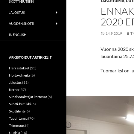
TAPAHTUMIA
,
UUT
SKOTTI-BUTIIKKI
ENNAK
JALOSTUS
2020 E
VUODEN SKOTTI
14.9.2019
T
IN ENGLISH
Vuonna 2020 sko
lauantaina 25.7
ARKISTOIDUT ARTIKKELIT
Harrastukset
(25)
Tuomariksi on lu
Hoito-ohjeita
(6)
Jalostus
(11)
Kerho
(57)
Skotinomistajat kertovat
(5)
Skotti-butiikki
(5)
Skottilehti
(6)
Tapahtumia
(70)
Trimmaus
(4)
Uutisia
(16)