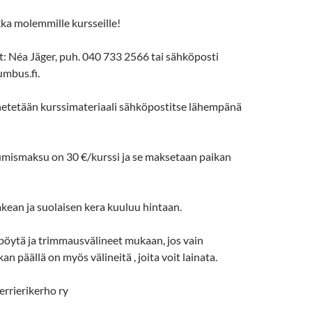
ka molemmille kursseille!
: Néa Jäger, puh. 040 733 2566 tai sähköposti
umbus.fi.
ähetetään kurssimateriaali sähköpostitse lähempänä
tumismaksu on 30 €/kurssi ja se maksetaan paikan
kean ja suolaisen kera kuuluu hintaan.
öytä ja trimmausvälineet mukaan, jos vain
an päällä on myös välineitä , joita voit lainata.
errierikerho ry