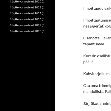
Näyttelyarvostelut 2020
(1)
Näyttelyarvostelut 2021
(1)
Ilmoittaudu vaik
Näyttelyarvostelut 2022
(1)
Näyttelyarvostelut 2023
(1)
Ilmoittautumiset
Näyttelyarvostelut 2024
(1)
nea.jager(at)kol
Näyttelyarvostelut 2025
(1)
Osanottajille l
tapahtumaa.
Kurssin osallis
päällä.
Kahvitarjoilu ma
Ota oma trimmip
mahdollista. Paik
Järj. Skotlannint