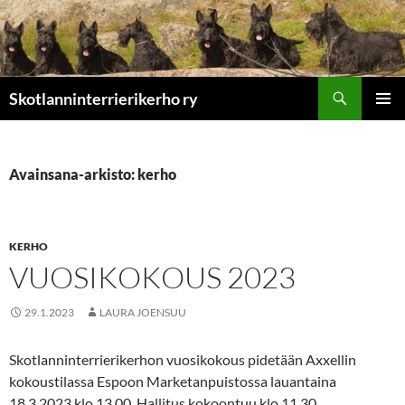
Etsi
Skotlanninterrierikerho ry
SIIRRY
ENSISIJ
SISÄLTÖÖN
VALIKK
Avainsana-arkisto: kerho
KERHO
VUOSIKOKOUS 2023
29.1.2023
LAURA JOENSUU
Skotlanninterrierikerhon vuosikokous pidetään Axxellin
kokoustilassa Espoon Marketanpuistossa lauantaina
18.3.2023 klo 13.00. Hallitus kokoontuu klo 11.30.