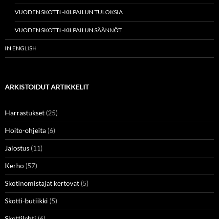
VUODEN SKOTTI -KILPAILUN TULOKSIA
VUODEN SKOTTI -KILPAILUN SÄÄNNÖT
IN ENGLISH
ARKISTOIDUT ARTIKKELIT
Harrastukset
(25)
Hoito-ohjeita
(6)
Jalostus
(11)
Kerho
(57)
Skotinomistajat kertovat
(5)
Skotti-butiikki
(5)
Skottilehti
(6)