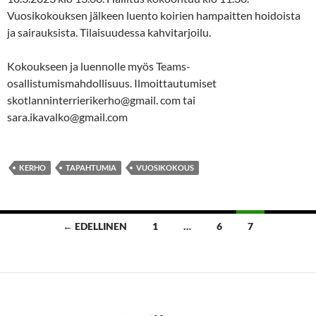
Vuosikokouksen jälkeen luento koirien hampaitten hoidoista
ja sairauksista. Tilaisuudessa kahvitarjoilu.
Kokoukseen ja luennolle myös Teams-
osallistumismahdollisuus. Ilmoittautumiset
skotlanninterrierikerho@gmail. com tai
sara.ikavalko@gmail.com
KERHO
TAPAHTUMIA
VUOSIKOKOUS
Artikkelien
← EDELLINEN
1
…
6
7
selaus