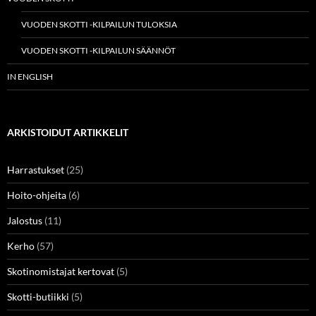
VUODEN SKOTTI -KILPAILUN TULOKSIA
VUODEN SKOTTI -KILPAILUN SÄÄNNÖT
IN ENGLISH
ARKISTOIDUT ARTIKKELIT
Harrastukset
(25)
Hoito-ohjeita
(6)
Jalostus
(11)
Kerho
(57)
Skotinomistajat kertovat
(5)
Skotti-butiikki
(5)