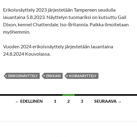
Erikoisnäyttely 2023 järjestetään Tampereen seudulla
lauantaina 5.8.2023. Näyttelyn tuomariksi on kutsuttu Gail
Dixon, kennel Chatterdale, Iso-Britannia. Paikka ilmoitetaan
myöhemmin.
Vuoden 2024 erikoisnäyttely järjestetään lauantaina
24.8.2024 Kouvolassa.
ERIKOISNÄYTTELY
ERKKARI
KOIRANÄYTTELY
Artikkelien
← EDELLINEN
1
2
3
SEURAAVA →
selaus