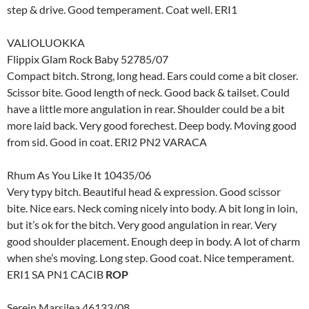
step & drive. Good temperament. Coat well. ERI1
VALIOLUOKKA
Flippix Glam Rock Baby 52785/07
Compact bitch. Strong, long head. Ears could come a bit closer.
Scissor bite. Good length of neck. Good back & tailset. Could
have a little more angulation in rear. Shoulder could be a bit
more laid back. Very good forechest. Deep body. Moving good
from sid. Good in coat. ERI2 PN2 VARACA
Rhum As You Like It 10435/06
Very typy bitch. Beautiful head & expression. Good scissor
bite. Nice ears. Neck coming nicely into body. A bit long in loin,
but it’s ok for the bitch. Very good angulation in rear. Very
good shoulder placement. Enough deep in body. A lot of charm
when she’s moving. Long step. Good coat. Nice temperament.
ERI1 SA PN1 CACIB
ROP
Serein Marsilea 46133/08