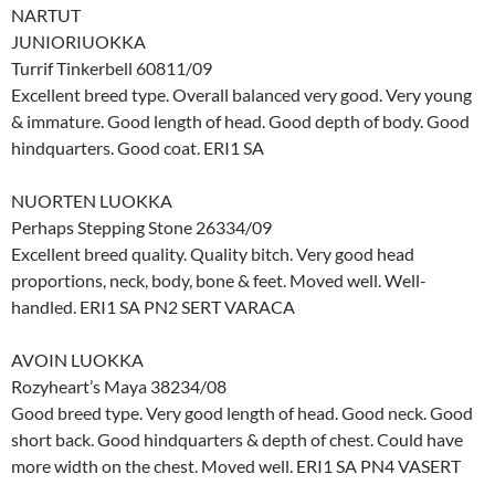
NARTUT
JUNIORIUOKKA
Turrif Tinkerbell 60811/09
Excellent breed type. Overall balanced very good. Very young
& immature. Good length of head. Good depth of body. Good
hindquarters. Good coat. ERI1 SA
NUORTEN LUOKKA
Perhaps Stepping Stone 26334/09
Excellent breed quality. Quality bitch. Very good head
proportions, neck, body, bone & feet. Moved well. Well-
handled. ERI1 SA PN2 SERT VARACA
AVOIN LUOKKA
Rozyheart’s Maya 38234/08
Good breed type. Very good length of head. Good neck. Good
short back. Good hindquarters & depth of chest. Could have
more width on the chest. Moved well. ERI1 SA PN4 VASERT