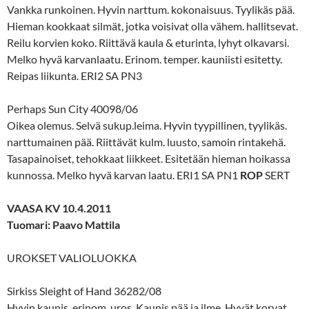
Vankka runkoinen. Hyvin narttum. kokonaisuus. Tyylikäs pää.
Hieman kookkaat silmät, jotka voisivat olla vähem. hallitsevat.
Reilu korvien koko. Riittävä kaula & eturinta, lyhyt olkavarsi.
Melko hyvä karvanlaatu. Erinom. temper. kauniisti esitetty.
Reipas liikunta. ERI2 SA PN3
Perhaps Sun City 40098/06
Oikea olemus. Selvä sukup.leima. Hyvin tyypillinen, tyylikäs.
narttumainen pää. Riittävät kulm. luusto, samoin rintakehä.
Tasapainoiset, tehokkaat liikkeet. Esitetään hieman hoikassa
kunnossa. Melko hyvä karvan laatu. ERI1 SA PN1
ROP
SERT
VAASA KV 10.4.2011
Tuomari: Paavo Mattila
UROKSET VALIOLUOKKA
Sirkiss Sleight of Hand 36282/08
Hyvin kaunis, erinom. uros. Kaunis pää ja ilme. Hyvät korvat.