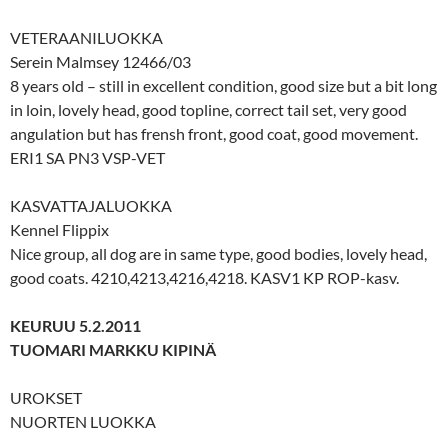
VETERAANILUOKKA
Serein Malmsey 12466/03
8 years old – still in excellent condition, good size but a bit long
in loin, lovely head, good topline, correct tail set, very good
angulation but has frensh front, good coat, good movement.
ERI1 SA PN3 VSP-VET
KASVATTAJALUOKKA
Kennel Flippix
Nice group, all dog are in same type, good bodies, lovely head,
good coats. 4210,4213,4216,4218. KASV1 KP ROP-kasv.
KEURUU 5.2.2011
TUOMARI MARKKU KIPINÄ
UROKSET
NUORTEN LUOKKA