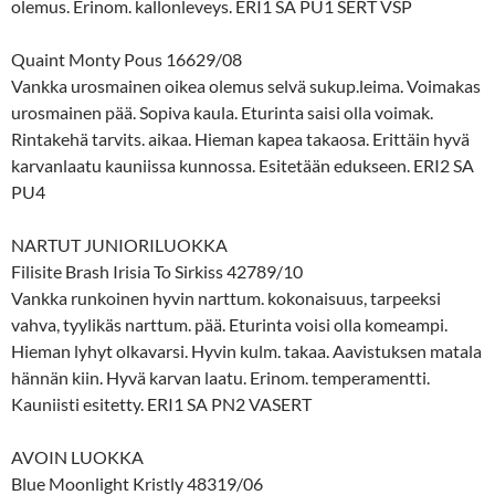
olemus. Erinom. kallonleveys. ERI1 SA PU1 SERT VSP
Quaint Monty Pous 16629/08
Vankka urosmainen oikea olemus selvä sukup.leima. Voimakas
urosmainen pää. Sopiva kaula. Eturinta saisi olla voimak.
Rintakehä tarvits. aikaa. Hieman kapea takaosa. Erittäin hyvä
karvanlaatu kauniissa kunnossa. Esitetään edukseen. ERI2 SA
PU4
NARTUT JUNIORILUOKKA
Filisite Brash Irisia To Sirkiss 42789/10
Vankka runkoinen hyvin narttum. kokonaisuus, tarpeeksi
vahva, tyylikäs narttum. pää. Eturinta voisi olla komeampi.
Hieman lyhyt olkavarsi. Hyvin kulm. takaa. Aavistuksen matala
hännän kiin. Hyvä karvan laatu. Erinom. temperamentti.
Kauniisti esitetty. ERI1 SA PN2 VASERT
AVOIN LUOKKA
Blue Moonlight Kristly 48319/06