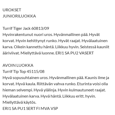
UROKSET
JUNIORILUOKKA
Turrif Tiger Jack 60813/09
Hyvinrakentunut nuori uros. Hyvänmallinen pää. Hyvät
korvat. Hyvin kehittynyt runko. Hyvät raajat. Hyvälaatuinen
karva. Oikein kannettu häntä. Liikkuu hyvin. Seistessä kauniit
ääriviivat. Miellyttävä luonne. ERI1 SA PU2 VASERT
AVOIN LUOKKA
Turrif Tip Top 45115/08
Hyvä sopusuhtainen uros. Hyvänmallinen pää. Kaunis ilme ja
korvat. Hyvä kaula. Riittävän vahva runko. Eturinta voisi olla
hieman selvempi. Hyvä ylälinja. Hyvin kulmautuneet raajat.
Hyvälaatuinen karva. Hyvä häntä. Liikkuu eritt. hyvin.
Miellyttävä käytös.
ERI1 SA PU1 SERT FI MVA VSP