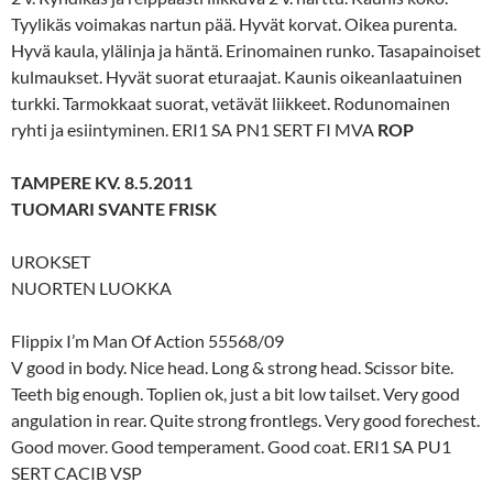
Tyylikäs voimakas nartun pää. Hyvät korvat. Oikea purenta.
Hyvä kaula, ylälinja ja häntä. Erinomainen runko. Tasapainoiset
kulmaukset. Hyvät suorat eturaajat. Kaunis oikeanlaatuinen
turkki. Tarmokkaat suorat, vetävät liikkeet. Rodunomainen
ryhti ja esiintyminen. ERI1 SA PN1 SERT FI MVA
ROP
TAMPERE KV. 8.5.2011
TUOMARI SVANTE FRISK
UROKSET
NUORTEN LUOKKA
Flippix I’m Man Of Action 55568/09
V good in body. Nice head. Long & strong head. Scissor bite.
Teeth big enough. Toplien ok, just a bit low tailset. Very good
angulation in rear. Quite strong frontlegs. Very good forechest.
Good mover. Good temperament. Good coat. ERI1 SA PU1
SERT CACIB VSP