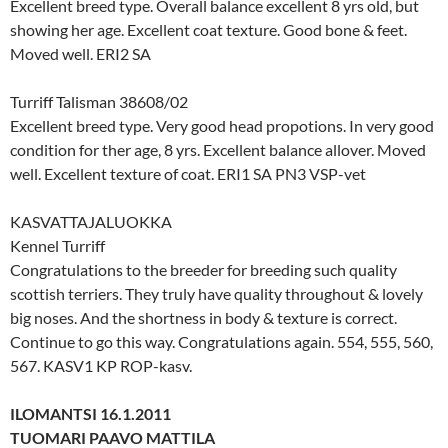
Excellent breed type. Overall balance excellent 8 yrs old, but
showing her age. Excellent coat texture. Good bone & feet.
Moved well. ERI2 SA
Turriff Talisman 38608/02
Excellent breed type. Very good head propotions. In very good
condition for ther age, 8 yrs. Excellent balance allover. Moved
well. Excellent texture of coat. ERI1 SA PN3 VSP-vet
KASVATTAJALUOKKA
Kennel Turriff
Congratulations to the breeder for breeding such quality
scottish terriers. They truly have quality throughout & lovely
big noses. And the shortness in body & texture is correct.
Continue to go this way. Congratulations again. 554, 555, 560,
567. KASV1 KP ROP-kasv.
ILOMANTSI 16.1.2011
TUOMARI PAAVO MATTILA