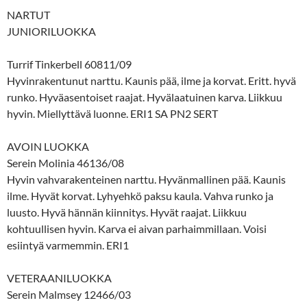
NARTUT
JUNIORILUOKKA
Turrif Tinkerbell 60811/09
Hyvinrakentunut narttu. Kaunis pää, ilme ja korvat. Eritt. hyvä
runko. Hyväasentoiset raajat. Hyvälaatuinen karva. Liikkuu
hyvin. Miellyttävä luonne. ERI1 SA PN2 SERT
AVOIN LUOKKA
Serein Molinia 46136/08
Hyvin vahvarakenteinen narttu. Hyvänmallinen pää. Kaunis
ilme. Hyvät korvat. Lyhyehkö paksu kaula. Vahva runko ja
luusto. Hyvä hännän kiinnitys. Hyvät raajat. Liikkuu
kohtuullisen hyvin. Karva ei aivan parhaimmillaan. Voisi
esiintyä varmemmin. ERI1
VETERAANILUOKKA
Serein Malmsey 12466/03