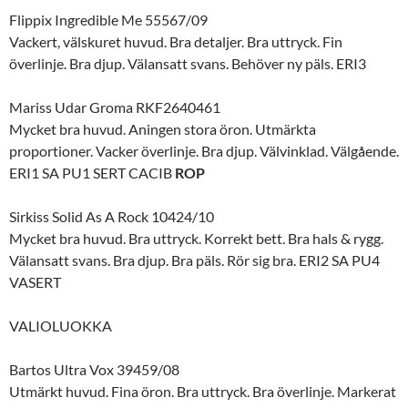
Flippix Ingredible Me 55567/09
Vackert, välskuret huvud. Bra detaljer. Bra uttryck. Fin
överlinje. Bra djup. Välansatt svans. Behöver ny päls. ERI3
Mariss Udar Groma RKF2640461
Mycket bra huvud. Aningen stora öron. Utmärkta
proportioner. Vacker överlinje. Bra djup. Välvinklad. Välgående.
ERI1 SA PU1 SERT CACIB
ROP
Sirkiss Solid As A Rock 10424/10
Mycket bra huvud. Bra uttryck. Korrekt bett. Bra hals & rygg.
Välansatt svans. Bra djup. Bra päls. Rör sig bra. ERI2 SA PU4
VASERT
VALIOLUOKKA
Bartos Ultra Vox 39459/08
Utmärkt huvud. Fina öron. Bra uttryck. Bra överlinje. Markerat