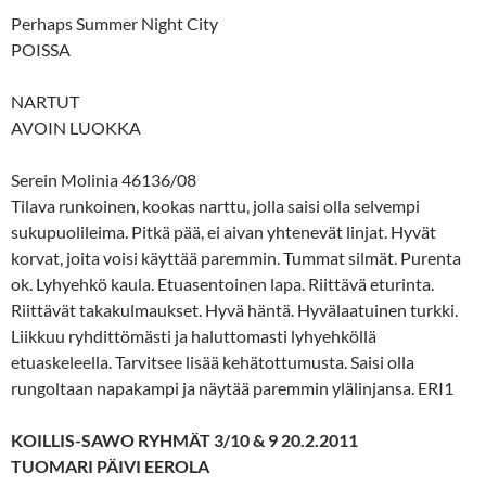
Perhaps Summer Night City
POISSA
NARTUT
AVOIN LUOKKA
Serein Molinia 46136/08
Tilava runkoinen, kookas narttu, jolla saisi olla selvempi
sukupuolileima. Pitkä pää, ei aivan yhtenevät linjat. Hyvät
korvat, joita voisi käyttää paremmin. Tummat silmät. Purenta
ok. Lyhyehkö kaula. Etuasentoinen lapa. Riittävä eturinta.
Riittävät takakulmaukset. Hyvä häntä. Hyvälaatuinen turkki.
Liikkuu ryhdittömästi ja haluttomasti lyhyehköllä
etuaskeleella. Tarvitsee lisää kehätottumusta. Saisi olla
rungoltaan napakampi ja näytää paremmin ylälinjansa. ERI1
KOILLIS-SAWO RYHMÄT 3/10 & 9 20.2.2011
TUOMARI PÄIVI EEROLA