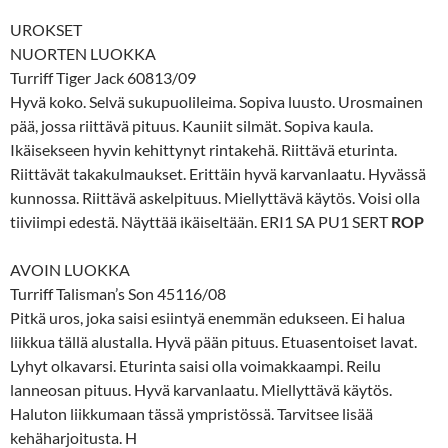
UROKSET
NUORTEN LUOKKA
Turriff Tiger Jack 60813/09
Hyvä koko. Selvä sukupuolileima. Sopiva luusto. Urosmainen
pää, jossa riittävä pituus. Kauniit silmät. Sopiva kaula.
Ikäisekseen hyvin kehittynyt rintakehä. Riittävä eturinta.
Riittävät takakulmaukset. Erittäin hyvä karvanlaatu. Hyvässä
kunnossa. Riittävä askelpituus. Miellyttävä käytös. Voisi olla
tiiviimpi edestä. Näyttää ikäiseltään. ERI1 SA PU1 SERT
ROP
AVOIN LUOKKA
Turriff Talisman’s Son 45116/08
Pitkä uros, joka saisi esiintyä enemmän edukseen. Ei halua
liikkua tällä alustalla. Hyvä pään pituus. Etuasentoiset lavat.
Lyhyt olkavarsi. Eturinta saisi olla voimakkaampi. Reilu
lanneosan pituus. Hyvä karvanlaatu. Miellyttävä käytös.
Haluton liikkumaan tässä ympristössä. Tarvitsee lisää
kehäharjoitusta. H