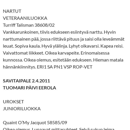
NARTUT
VETERAANILUOKKA
Turriff Talisman 38608/02
Vankkarunkoinen, tiivis edukseen esiintyvä narttu. Hyvin
narttumainen pää, jossa riittävä pituus ja saisi olla leveämmät
leuat. Sopiva kaula. Hyvä ylälinja. Lyhyt olkavarsi. Kapea reisi.
Vaivattomat liikkeet. Oikea karvapeite. Erinomaisessa
kunnossa. Oikea olemus, esitetään edukseen. Hieman matala
hännänkiinnitys. ERI1 SA PN1 VSP ROP-VET
SAVITAIPALE 2.4.2011
TUOMARI PÄIVI EEROLA
UROKSET
JUNIORILUOKKA
Quaint O’My Jacquot 58585/09
Oikea olemus. Lupaavat mittasuhteet. Selvä sukup.leima.