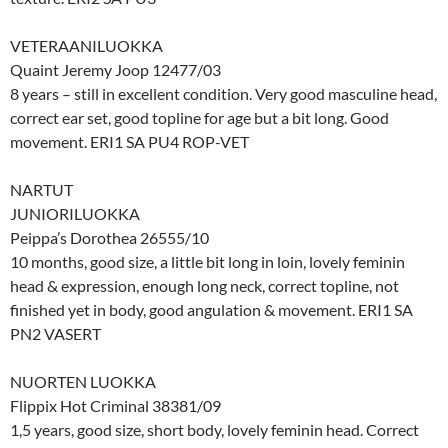
VETERAANILUOKKA
Quaint Jeremy Joop 12477/03
8 years – still in excellent condition. Very good masculine head,
correct ear set, good topline for age but a bit long. Good
movement. ERI1 SA PU4 ROP-VET
NARTUT
JUNIORILUOKKA
Peippa’s Dorothea 26555/10
10 months, good size, a little bit long in loin, lovely feminin
head & expression, enough long neck, correct topline, not
finished yet in body, good angulation & movement. ERI1 SA
PN2 VASERT
NUORTEN LUOKKA
Flippix Hot Criminal 38381/09
1,5 years, good size, short body, lovely feminin head. Correct