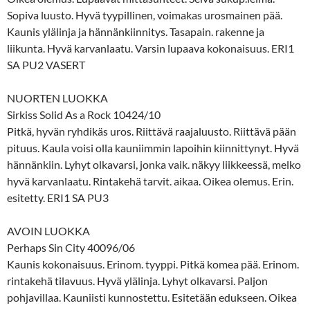
Sopiva luusto. Hyvä tyypillinen, voimakas urosmainen pää.
Kaunis ylälinja ja hännänkiinnitys. Tasapain. rakenne ja
liikunta. Hyvä karvanlaatu. Varsin lupaava kokonaisuus. ERI1
SA PU2 VASERT
NUORTEN LUOKKA
Sirkiss Solid As a Rock 10424/10
Pitkä, hyvän ryhdikäs uros. Riittävä raajaluusto. Riittävä pään
pituus. Kaula voisi olla kauniimmin lapoihin kiinnittynyt. Hyvä
hännänkiin. Lyhyt olkavarsi, jonka vaik. näkyy liikkeessä, melko
hyvä karvanlaatu. Rintakehä tarvit. aikaa. Oikea olemus. Erin.
esitetty. ERI1 SA PU3
AVOIN LUOKKA
Perhaps Sin City 40096/06
Kaunis kokonaisuus. Erinom. tyyppi. Pitkä komea pää. Erinom.
rintakehä tilavuus. Hyvä ylälinja. Lyhyt olkavarsi. Paljon
pohjavillaa. Kauniisti kunnostettu. Esitetään edukseen. Oikea