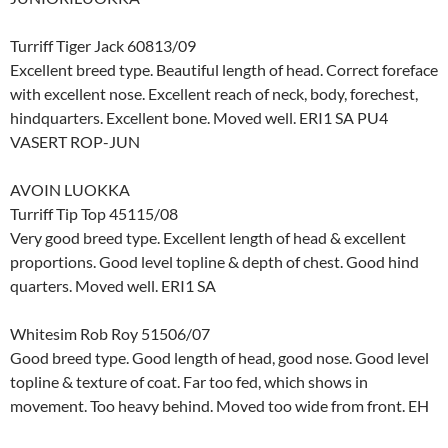
Turriff Tiger Jack 60813/09
Excellent breed type. Beautiful length of head. Correct foreface
with excellent nose. Excellent reach of neck, body, forechest,
hindquarters. Excellent bone. Moved well. ERI1 SA PU4
VASERT ROP-JUN
AVOIN LUOKKA
Turriff Tip Top 45115/08
Very good breed type. Excellent length of head & excellent
proportions. Good level topline & depth of chest. Good hind
quarters. Moved well. ERI1 SA
Whitesim Rob Roy 51506/07
Good breed type. Good length of head, good nose. Good level
topline & texture of coat. Far too fed, which shows in
movement. Too heavy behind. Moved too wide from front. EH