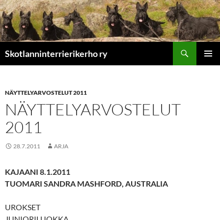
Etsi
Skotlanninterrierikerho ry
SIIRRY
ENSISIJ
SISÄLTÖÖN
VALIKK
NÄYTTELYARVOSTELUT 2011
NÄYTTELYARVOSTELUT
2011
28.7.2011
ARJA
KAJAANI 8.1.2011
TUOMARI SANDRA MASHFORD, AUSTRALIA
UROKSET
JUNIORILUOKKA