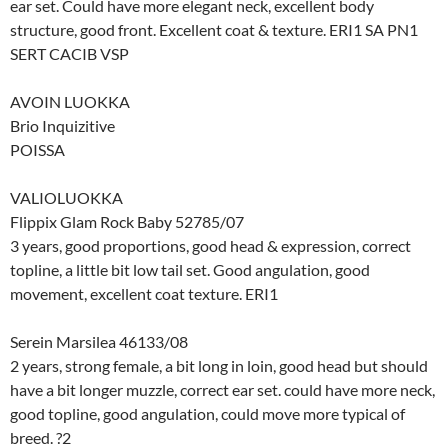
ear set. Could have more elegant neck, excellent body
structure, good front. Excellent coat & texture. ERI1 SA PN1
SERT CACIB VSP
AVOIN LUOKKA
Brio Inquizitive
POISSA
VALIOLUOKKA
Flippix Glam Rock Baby 52785/07
3 years, good proportions, good head & expression, correct
topline, a little bit low tail set. Good angulation, good
movement, excellent coat texture. ERI1
Serein Marsilea 46133/08
2 years, strong female, a bit long in loin, good head but should
have a bit longer muzzle, correct ear set. could have more neck,
good topline, good angulation, could move more typical of
breed. ?2