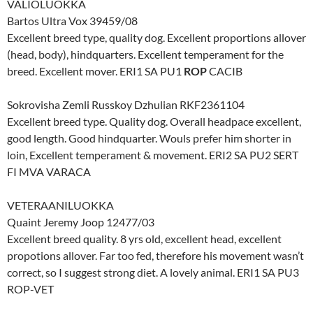
VALIOLUOKKA
Bartos Ultra Vox 39459/08
Excellent breed type, quality dog. Excellent proportions allover
(head, body), hindquarters. Excellent temperament for the
breed. Excellent mover. ERI1 SA PU1
ROP
CACIB
Sokrovisha Zemli Russkoy Dzhulian RKF2361104
Excellent breed type. Quality dog. Overall headpace excellent,
good length. Good hindquarter. Wouls prefer him shorter in
loin, Excellent temperament & movement. ERI2 SA PU2 SERT
FI MVA VARACA
VETERAANILUOKKA
Quaint Jeremy Joop 12477/03
Excellent breed quality. 8 yrs old, excellent head, excellent
propotions allover. Far too fed, therefore his movement wasn’t
correct, so I suggest strong diet. A lovely animal. ERI1 SA PU3
ROP-VET