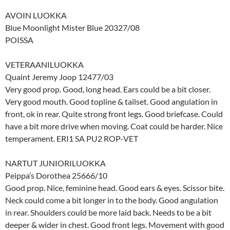
AVOIN LUOKKA
Blue Moonlight Mister Blue 20327/08
POISSA
VETERAANILUOKKA
Quaint Jeremy Joop 12477/03
Very good prop. Good, long head. Ears could be a bit closer.
Very good mouth. Good topline & tailset. Good angulation in
front, ok in rear. Quite strong front legs. Good briefcase. Could
have a bit more drive when moving. Coat could be harder. Nice
temperament. ERI1 SA PU2 ROP-VET
NARTUT JUNIORILUOKKA
Peippa’s Dorothea 25666/10
Good prop. Nice, feminine head. Good ears & eyes. Scissor bite.
Neck could come a bit longer in to the body. Good angulation
in rear. Shoulders could be more laid back. Needs to be a bit
deeper & wider in chest. Good front legs. Movement with good