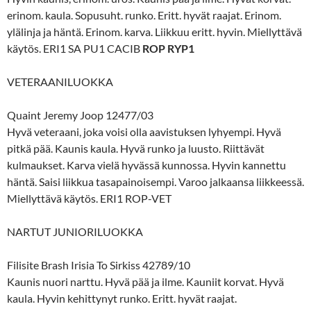
erinom. kaula. Sopusuht. runko. Eritt. hyvät raajat. Erinom.
ylälinja ja häntä. Erinom. karva. Liikkuu eritt. hyvin. Miellyttävä
käytös. ERI1 SA PU1 CACIB
ROP RYP1
VETERAANILUOKKA
Quaint Jeremy Joop 12477/03
Hyvä veteraani, joka voisi olla aavistuksen lyhyempi. Hyvä
pitkä pää. Kaunis kaula. Hyvä runko ja luusto. Riittävät
kulmaukset. Karva vielä hyvässä kunnossa. Hyvin kannettu
häntä. Saisi liikkua tasapainoisempi. Varoo jalkaansa liikkeessä.
Miellyttävä käytös. ERI1 ROP-VET
NARTUT JUNIORILUOKKA
Filisite Brash Irisia To Sirkiss 42789/10
Kaunis nuori narttu. Hyvä pää ja ilme. Kauniit korvat. Hyvä
kaula. Hyvin kehittynyt runko. Eritt. hyvät raajat.