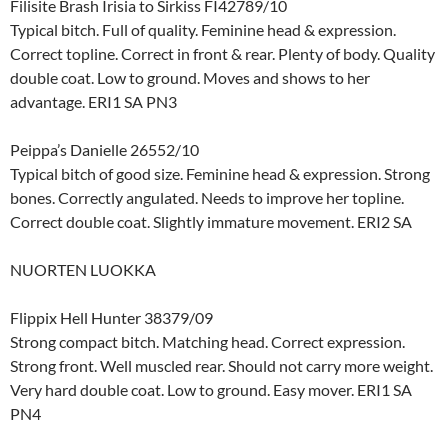
Filisite Brash Irisia to Sirkiss FI42789/10
Typical bitch. Full of quality. Feminine head & expression.
Correct topline. Correct in front & rear. Plenty of body. Quality
double coat. Low to ground. Moves and shows to her
advantage. ERI1 SA PN3
Peippa’s Danielle 26552/10
Typical bitch of good size. Feminine head & expression. Strong
bones. Correctly angulated. Needs to improve her topline.
Correct double coat. Slightly immature movement. ERI2 SA
NUORTEN LUOKKA
Flippix Hell Hunter 38379/09
Strong compact bitch. Matching head. Correct expression.
Strong front. Well muscled rear. Should not carry more weight.
Very hard double coat. Low to ground. Easy mover. ERI1 SA
PN4