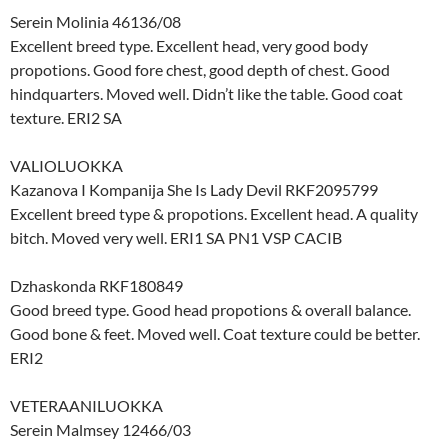
Serein Molinia 46136/08
Excellent breed type. Excellent head, very good body
propotions. Good fore chest, good depth of chest. Good
hindquarters. Moved well. Didn’t like the table. Good coat
texture. ERI2 SA
VALIOLUOKKA
Kazanova I Kompanija She Is Lady Devil RKF2095799
Excellent breed type & propotions. Excellent head. A quality
bitch. Moved very well. ERI1 SA PN1 VSP CACIB
Dzhaskonda RKF180849
Good breed type. Good head propotions & overall balance.
Good bone & feet. Moved well. Coat texture could be better.
ERI2
VETERAANILUOKKA
Serein Malmsey 12466/03