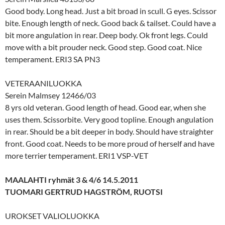
Good body. Long head. Just a bit broad in scull. G eyes. Scissor
bite. Enough length of neck. Good back & tailset. Could have a
bit more angulation in rear. Deep body. Ok front legs. Could
move with a bit prouder neck. Good step. Good coat. Nice
temperament. ERI3 SA PN3
VETERAANILUOKKA
Serein Malmsey 12466/03
8 yrs old veteran. Good length of head. Good ear, when she
uses them. Scissorbite. Very good topline. Enough angulation
in rear. Should be a bit deeper in body. Should have straighter
front. Good coat. Needs to be more proud of herself and have
more terrier temperament. ERI1 VSP-VET
MAALAHTI ryhmät 3 & 4/6 14.5.2011
TUOMARI GERTRUD HAGSTRÖM, RUOTSI
UROKSET VALIOLUOKKA