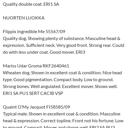
Quality double coat. ERI1 SA
NUORTEN LUOKKA
Flippix Ingredible Me 55567/09
Quality dog. Showing plenty of substance. Masculine head &
expression. Sufficient neck. Very good front. Strong rear. Could
do with less under coat. Good mover. ERI3
Mariss Udar Groma RKF2640461
Wheaten dog. Shown in excellent coat & condition. Nice head
type. Good pigmentation. Compact body. Low to ground.
Strong bones. Well angulated. Excellent mover. Shows well.
ERI1 SA PU1 SERT CACIB VSP
Quaint O’My Jacquot FI58585/09
Typical male. Shown in excellent coat & condition. Masculine
head & expression. Correct topline. Front not his fortune. Low
to ground. Compact. Moves and shows well. ERI2 SA PU3