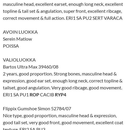
masculine head, excellent earset, enough long neck, excellent
topline & tail set & angulation, super front, excellent ribcage,
correct movement & full action. ERI1 SA PU2 SERT VARACA
AVOIN LUOKKA
Serein Matlow
POISSA
VALIOLUOKKA
Bartos Ultra Max 39460/08
2 years, good proportion. Strong bones, masculine head &
expression, good ear set, enough long neck, correct topline &
tailset, good angulation. Very good ribcage, good movement.
ERI1 SA PU1
ROP
CACIB
RYP4
Flippix Gumshoe Simon 52784/07
Nice type, good proportion, masculine head & expression,
good tail set, very good front, good movement, excellent coat
texture. ERI2 SA PU3