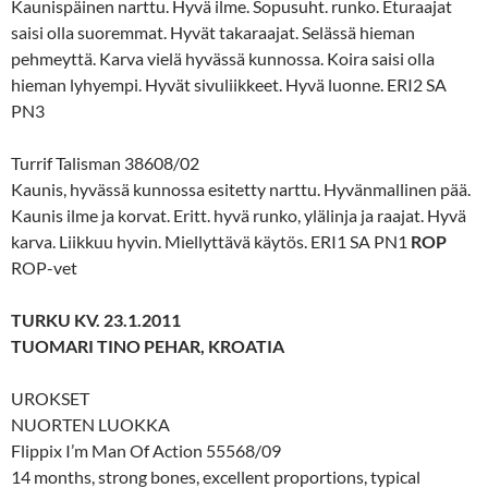
Kaunispäinen narttu. Hyvä ilme. Sopusuht. runko. Eturaajat
saisi olla suoremmat. Hyvät takaraajat. Selässä hieman
pehmeyttä. Karva vielä hyvässä kunnossa. Koira saisi olla
hieman lyhyempi. Hyvät sivuliikkeet. Hyvä luonne. ERI2 SA
PN3
Turrif Talisman 38608/02
Kaunis, hyvässä kunnossa esitetty narttu. Hyvänmallinen pää.
Kaunis ilme ja korvat. Eritt. hyvä runko, ylälinja ja raajat. Hyvä
karva. Liikkuu hyvin. Miellyttävä käytös. ERI1 SA PN1
ROP
ROP-vet
TURKU KV. 23.1.2011
TUOMARI TINO PEHAR, KROATIA
UROKSET
NUORTEN LUOKKA
Flippix I’m Man Of Action 55568/09
14 months, strong bones, excellent proportions, typical