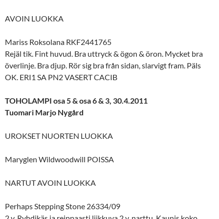
AVOIN LUOKKA
Mariss Roksolana RKF2441765
Rejäl tik. Fint huvud. Bra uttryck & ögon & öron. Mycket bra
överlinje. Bra djup. Rör sig bra från sidan, slarvigt fram. Päls
OK. ERI1 SA PN2 VASERT CACIB
TOHOLAMPI osa 5 & osa 6 & 3, 30.4.2011
Tuomari Marjo Nygård
UROKSET NUORTEN LUOKKA
Maryglen Wildwoodwill POISSA
NARTUT AVOIN LUOKKA
Perhaps Stepping Stone 26334/09
2 v. Ryhdikäs ja reippaasti liikkuva 2 v. narttu. Kaunis koko.