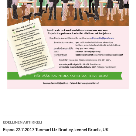
Artikkelien
EDELLINEN ARTIKKELI
selaus
Espoo 22.7.2017 Tuomari Liz Bradley, kennel Brueik, UK