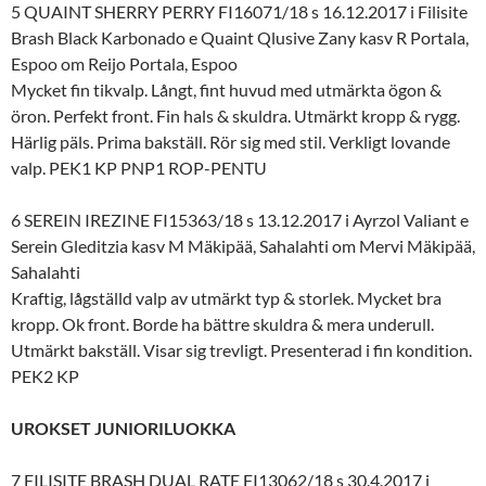
5 QUAINT SHERRY PERRY FI16071/18 s 16.12.2017 i Filisite
Brash Black Karbonado e Quaint Qlusive Zany kasv R Portala,
Espoo om Reijo Portala, Espoo
Mycket fin tikvalp. Långt, fint huvud med utmärkta ögon &
öron. Perfekt front. Fin hals & skuldra. Utmärkt kropp & rygg.
Härlig päls. Prima bakställ. Rör sig med stil. Verkligt lovande
valp. PEK1 KP PNP1 ROP-PENTU
6 SEREIN IREZINE FI15363/18 s 13.12.2017 i Ayrzol Valiant e
Serein Gleditzia kasv M Mäkipää, Sahalahti om Mervi Mäkipää,
Sahalahti
Kraftig, lågställd valp av utmärkt typ & storlek. Mycket bra
kropp. Ok front. Borde ha bättre skuldra & mera underull.
Utmärkt bakställ. Visar sig trevligt. Presenterad i fin kondition.
PEK2 KP
UROKSET JUNIORILUOKKA
7 FILISITE BRASH DUAL RATE FI13062/18 s 30.4.2017 i