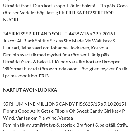
Utmärkt front. Djup kort kropp. Härligt bakställ. Fin päls. Goda
rörelser. Verkligt högklassig tik. ERI1 SA PN2 SERT ROP-
NUORI
34 SIRKISS SPIRIT AND SOUL FI44387/16 s 29.7.2016 i
Juscot All Black Spirit e Sirkiss She Made Me Wait kasv S
Huusari, Taipalsaari om Johanna Hokkanen, Kouvola
Feminin svart tik med mycket fina rörelser. Härlig päls.
Utmärkt fram- & bakställ. Kunde vara lite kortare i kroppen.
Välformat huvud störs av runda ögon. I övrigt en mycket fin tik
i prima kondition. ERI3
NARTUT AVOINLUOKKA
35 RHUM NINE MILLIONS CANDY FI56825/15 s 7.10.2015 i
Fionn’s Good As It Gets e Flippix Oh Sweet Candy Girl kasv P
Wind, Vantaa om Pia Wind, Vantaa
Feminin tik av utmärkt typ & storlek. Bra front & bakställ. Sträv,