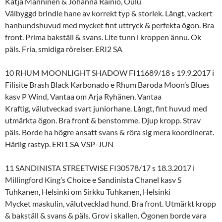
Katja Manninen & Johanna Rainio, Oulu
Välbyggd brindle hane av korrekt typ & storlek. Långt, vackert
hanhundshuvud med mycket fint uttryck & perfekta ögon. Bra
front. Prima bakställ & svans. Lite tunn i kroppen ännu. Ok
päls. Fria, smidiga rörelser. ERI2 SA
10 RHUM MOONLIGHT SHADOW FI11689/18 s 19.9.2017 i
Filisite Brash Black Karbonado e Rhum Baroda Moon’s Blues
kasv P Wind, Vantaa om Arja Ryhänen, Vantaa
Kraftig, välutveckad svart juniorhane. Långt, fint huvud med
utmärkta ögon. Bra front & benstomme. Djup kropp. Strav
päls. Borde ha högre ansatt svans & röra sig mera koordinerat.
Härlig rastyp. ERI1 SA VSP-JUN
11 SANDINISTA STREETWISE FI30578/17 s 18.3.2017 i
Millingford King’s Choice e Sandinista Chanel kasv S
Tuhkanen, Helsinki om Sirkku Tuhkanen, Helsinki
Mycket maskulin, välutvecklad hund. Bra front. Utmärkt kropp
& bakställ & svans & päls. Grov i skallen. Ögonen borde vara