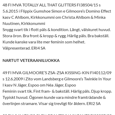
48 FI MVA TOTALLY ALL THAT GLITTERS FI38504/15 s
5.6.2015 i Flippix Gumshoe Simon e Gilmoore’s Domino Effect
kasv C Ahlbom, Kirkkonummi om Christa Ahlbom & Minka
Nuutinen, Kirkkonummi
Snygg svart tik i flott päls & kondition. Långt, välskuret huvud.
Stora öron. Bra front & kropp & rygg. Härlig päls. Bra bakställ.
Kunde kanske vara lite mer feminin som helhet.
Välpresenterad. ERI4 SA
NARTUT VETERAANILUOKKA
49 FI MVA GILMOORE’S ZSA-ZSA KISSING-KIN FI40112/09
s 12.6.2009 i Zito vom Landsberg e Gilmoore’s Twinkle In Your
I kasv N Jäger, Espoo om Néa Jäger, Espoo
Feminin svart tik. Fint fram- & bakställ. Härlig päls. Djup kropp.
Typiskt huvud. Ögonen kunde vara mindre framträdande &
överlinjen stramare. Visar sig trevligt för åldern. ERI2 SA