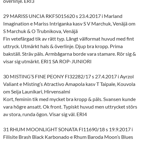
överlinje. ERI3
29 MARISS UNCIA RKF5015620 s 23.4.2017 i Marland
Imagination e Mariss Intriganka kasv S V Marchuk, Venäjä om
S Marchuk & O Trubnikova, Venäjä
Fin vetefärgad tik av rätt typ. Långt välformat huvud med fint
uttryck. Utmärkt hals & överlinje. Djup bra kropp. Prima
bakställ. Sträv päls. Armbågarna borde vara stamare. Rör sig &
visar sig utmärkt. ERI1 SA ROP-JUNIORI
30 MISTING’S FINE PEONY FI32282/17 s 27.4.2017 i Ayrzol
Valiant e Misting’s Atractivo Amapola kasv T Taipale, Kouvola
om Seija Launikari, Hirvensalmi
Kort, feminin tik med mycket bra kropp & päls. Svansen kunde
vara högre ansatt. Ok front. Typiskt huvud men uttrycket störs
av stora, runda ögon. Visar sig väl. ERI4
31 RHUM MOONLIGHT SONATA FI11690/18 s 19.9.2017 i
Filisite Brash Black Karbonado e Rhum Baroda Moon’s Blues