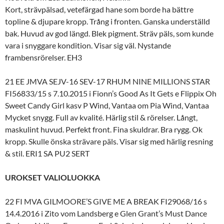
Kort, strävpälsad, vetefärgad hane som borde ha bättre
topline & djupare kropp. Trång i fronten. Ganska underställd
bak. Huvud av god längd. Blek pigment. Sträv päls, som kunde
vara i snyggare kondition. Visar sig väl. Nystande
frambensrörelser. EH3
21 EE JMVA SEJV-16 SEV-17 RHUM NINE MILLIONS STAR
FI56833/15 s 7.10.2015 i Fionn’s Good As It Gets e Flippix Oh
Sweet Candy Girl kasv P Wind, Vantaa om Pia Wind, Vantaa
Mycket snygg. Full av kvalité. Härlig stil & rörelser. Långt,
maskulint huvud. Perfekt front. Fina skuldrar. Bra rygg. Ok
kropp. Skulle önska strävare päls. Visar sig med härlig resning
& stil. ERI1 SA PU2 SERT
UROKSET VALIOLUOKKA
22 FI MVA GILMOORE’S GIVE ME A BREAK FI29068/16 s
14.4.2016 i Zito vom Landsberg e Glen Grant’s Must Dance