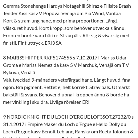
Gemma Stonehenge Hardys Notagehill Shiraz e Filisite Brash
Tender Kiss kasv V Popova, Venäjä om Pia Wind, Vantaa
Kort & stram ung hane, med prima proportioner. Långt,
välskuret huvud. Kort kropp, som behöver utveckals ännu.
Fronten borde vara bättre. Sträv päls. Rör sig & visar sig med
fin stil. Fint uttryck. ERI3 SA
8 MARISS HIPPER RKF5174555 s 7.10.2017 i Mariss Udar
Groma e Mariss Nemezida kasv S V Marchuk, Venäjä om T V
Bykova, Venäjä
Välutvecklad 9-månaders vetefärgad hane. Långt huvud. fina
ögon. Bra pigment. Bettet ej helt korrekt. Sträv päls. Utmärkt
bakställ & svans. Behöver djupna i kroppen ännu & borde ha
mer vinkling i skuldra. Livliga rörelser. ERI
9 NORDIC KNIGHT DU LOCH D’ERGUE LOF3SOT.27232/0 s
31.1.2017 i Empire Maker du Loch d’Ergue e Hello Dolly du
Loch d’Ergue kasv Benoit Leblanc, Ranska om Reeta Tolonen &