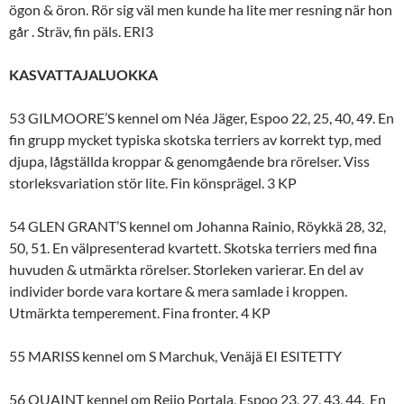
ögon & öron. Rör sig väl men kunde ha lite mer resning när hon
går . Sträv, fin päls. ERI3
KASVATTAJALUOKKA
53 GILMOORE’S kennel om Néa Jäger, Espoo 22, 25, 40, 49. En
fin grupp mycket typiska skotska terriers av korrekt typ, med
djupa, lågställda kroppar & genomgående bra rörelser. Viss
storleksvariation stör lite. Fin könsprägel. 3 KP
54 GLEN GRANT’S kennel om Johanna Rainio, Röykkä 28, 32,
50, 51. En välpresenterad kvartett. Skotska terriers med fina
huvuden & utmärkta rörelser. Storleken varierar. En del av
individer borde vara kortare & mera samlade i kroppen.
Utmärkta temperement. Fina fronter. 4 KP
55 MARISS kennel om S Marchuk, Venäjä EI ESITETTY
56 QUAINT kennel om Reijo Portala, Espoo 23, 27, 43, 44. En