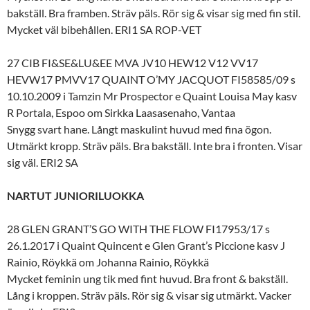
bakställ. Bra framben. Sträv päls. Rör sig & visar sig med fin stil.
Mycket väl bibehållen. ERI1 SA ROP-VET
27 CIB FI&SE&LU&EE MVA JV10 HEW12 V12 VV17
HEVW17 PMVV17 QUAINT O’MY JACQUOT FI58585/09 s
10.10.2009 i Tamzin Mr Prospector e Quaint Louisa May kasv
R Portala, Espoo om Sirkka Laasasenaho, Vantaa
Snygg svart hane. Långt maskulint huvud med fina ögon.
Utmärkt kropp. Sträv päls. Bra bakställ. Inte bra i fronten. Visar
sig väl. ERI2 SA
NARTUT JUNIORILUOKKA
28 GLEN GRANT’S GO WITH THE FLOW FI17953/17 s
26.1.2017 i Quaint Quincent e Glen Grant’s Piccione kasv J
Rainio, Röykkä om Johanna Rainio, Röykkä
Mycket feminin ung tik med fint huvud. Bra front & bakställ.
Lång i kroppen. Sträv päls. Rör sig & visar sig utmärkt. Vacker