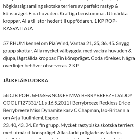
högklassig samling skotska terriers av perfekt rastyp &
könsprägel. Fina huvuden. Kraftiga benstommar. Utmärkta
kroppar. Alla till stor heder till uppfödaren. 1 KP ROP-
KASVATTAJA
57 RHUM kennel om Pia Wind, Vantaa 21, 35, 36, 45. Snygg
grupp skottar. Alla mycket välbyggda, med vackra huvuden &
djupa, lågställda kroppar. Fin könspräget. Goda rörelser. Några
överlinjer behöver observeras. 2 KP
JÄLKELÄISLUOKKA
58 CIB POHJ&FI&SE&NO&EE MVA BERRYBREEZE DADDY
COOL FI27331/11 s 16.5.2011 i Berrybreeze Reckless Eric e
Berrybreeze Miss Dynamite kasv C Chapman, Iso-Britannia
om Arja Tuuliniemi, Espoo
23, 40, 43, 24. En fin grupp. Mycket rastypiska skotska terriers
med utmärkt könsprägel. Alla starkt präglade av faderns