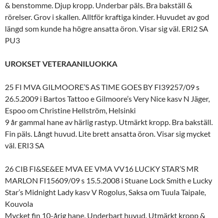
& benstomme. Djup kropp. Underbar päls. Bra bakställ &
rörelser. Grov i skallen. Alltför kraftiga kinder. Huvudet av god
längd som kunde ha högre ansatta öron. Visar sig väl. ERI2 SA
PU3
UROKSET VETERAANILUOKKA
25 FI MVA GILMOORE’S AS TIME GOES BY FI39257/09 s
26.5.2009 i Bartos Tattoo e Gilmoore’s Very Nice kasv N Jäger,
Espoo om Christine Hellström, Helsinki
9 år gammal hane av härlig rastyp. Utmärkt kropp. Bra bakställ.
Fin päls. Långt huvud. Lite brett ansatta öron. Visar sig mycket
väl. ERI3 SA
26 CIB FI&SE&EE MVA EE VMA VV16 LUCKY STAR’S MR
MARLON FI15609/09 s 15.5.2008 i Stuane Lock Smith e Lucky
Star’s Midnight Lady kasv V Rogolus, Saksa om Tuula Taipale,
Kouvola
Mycket fin 10-årig hane. Underbart huvud. Utmärkt kropp &