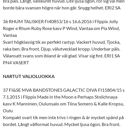
bra päls. Långt, välskuret huvud. Lite ljusa ögon. rör sig väl men
borde bära svansen högre när hon går. Snygg helhet. ERI2 SA
36 RHUM TALISKER FI40853/16 s 16.6.2016 i Flippix Jolly
Roger e Rhum Ruby Rose kasv P Wind, Vantaa om Pia Wind,
Vantaa
Svart högklassig tik av perfekt rastyp. Vackert huvud. Tjocka,
raka ben. Bra front. Djup, välutvecklad kropp. Underbar päls.
Välansatt svans som ibland är väl glad. Visar sig fint. ERI1 SA
PN4 VASERT
NARTUT VALIOLUOKKA
37 FI&SE MVA BANDSTONES GALACTIC DIVA FI15804/15 s
7.1.2015 i Flippix Made in the Moon e Perhaps Stolichnaya
kasv K Manninen, Oulunsalo om Tiina Somero & Kalle Kropsu,
Oulu
Kompakt svart tik men inte trivs i ringen & är mycket spänd på
bordet. Långt välformat huvud. Mycket ljusa ögon. Bra front.