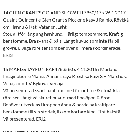
14 GLEN GRANT’S GO AND SHOW FI17950/17 s 26.1.2017 i
Quaint Quincent e Glen Grant’s Piccione kasv J Rainio, Röykkä
om Hannu & Kati Vatanen, Lahti
Stor, alltför lång ung hanhund. Härligt temperament. Kraftig
benstomme. Bra svans & päls. Långt huvud som inte får bli
grövre. Livliga rörelser som behöver bli mera koordinerade.
ERI3
15 MARISS TAYFUN RKF4783580 s 4.11.2016 i Marland
Imagination e Mariss Almanznaya Kroshka kasv S V Marchuk,
Venäjä om T V Bykova, Venäjä
Välpresenterad svart hanhund med fin outline & utmärkta
rörelser. Långt välskuret huvud, med fina ögon & öron.
Behöver utvecklas i kroppen ännu & borde ha kraftigare
benstomme till sin storlek, liksom kortare länd. Fint bakställ.
Välpresenterad. ERI2