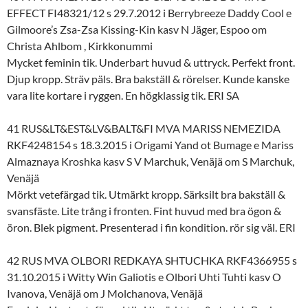
EFFECT FI48321/12 s 29.7.2012 i Berrybreeze Daddy Cool e
Gilmoore’s Zsa-Zsa Kissing-Kin kasv N Jäger, Espoo om
Christa Ahlbom , Kirkkonummi
Mycket feminin tik. Underbart huvud & uttryck. Perfekt front.
Djup kropp. Sträv päls. Bra bakställ & rörelser. Kunde kanske
vara lite kortare i ryggen. En högklassig tik. ERI SA
41 RUS&LT&EST&LV&BALT&FI MVA MARISS NEMEZIDA
RKF4248154 s 18.3.2015 i Origami Yand ot Bumage e Mariss
Almaznaya Kroshka kasv S V Marchuk, Venäjä om S Marchuk,
Venäjä
Mörkt vetefärgad tik. Utmärkt kropp. Särksilt bra bakställ &
svansfäste. Lite trång i fronten. Fint huvud med bra ögon &
öron. Blek pigment. Presenterad i fin kondition. rör sig väl. ERI
42 RUS MVA OLBORI REDKAYA SHTUCHKA RKF4366955 s
31.10.2015 i Witty Win Galiotis e Olbori Uhti Tuhti kasv O
Ivanova, Venäjä om J Molchanova, Venäjä