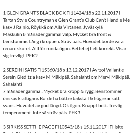
1 GLEN GRANT’S BLACK BOX FI11424/18 s 22.11.2017 i
Tartan Style Countryman e Glen Grant’s Club Can’t Handle Me
kasv J Rainio, Röykkä om Aila Virtanen, Jyväskylä
Maskulin 8 månader gammal valp. Mycket bra front &
benstomme. Lång i kroppen. Sträv päls. Huvudet borde vara
renare skuret. Alltför runda ögon. Bettet ej helt korrekt. Visar
sig trevligt. PEK2
2 SEREIN ISATIS FI15360/18 s 13.12.2017 i Ayrzol Valiant e
Serein Gleditzia kasv M Mäkipää, Sahalahti om Mervi Mäkipää,
Sahalahti
7 månader gammal. Mycket bra kropp & rygg. Benstommen
önskas kraftigare. Borde ha bättre bakställ & högre ansatt
svans. Huvudet av god längd. Ok ögon. Knappt bett. Trevlig
temperament. Inte så sträv päls. PEK3
3 SIRKISS SET THE PACE FI10543/18 s 15.11.2017 i Filisite