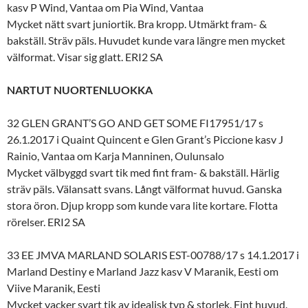
kasv P Wind, Vantaa om Pia Wind, Vantaa
Mycket nätt svart juniortik. Bra kropp. Utmärkt fram- &
bakställ. Sträv päls. Huvudet kunde vara längre men mycket
välformat. Visar sig glatt. ERI2 SA
NARTUT NUORTENLUOKKA
32 GLEN GRANT’S GO AND GET SOME FI17951/17 s
26.1.2017 i Quaint Quincent e Glen Grant’s Piccione kasv J
Rainio, Vantaa om Karja Manninen, Oulunsalo
Mycket välbyggd svart tik med fint fram- & bakställ. Härlig
sträv päls. Välansatt svans. Långt välformat huvud. Ganska
stora öron. Djup kropp som kunde vara lite kortare. Flotta
rörelser. ERI2 SA
33 EE JMVA MARLAND SOLARIS EST-00788/17 s 14.1.2017 i
Marland Destiny e Marland Jazz kasv V Maranik, Eesti om
Viive Maranik, Eesti
Mycket vacker svart tik av idealisk typ & storlek. Fint huvud.