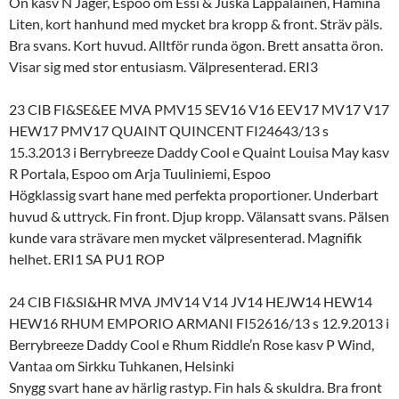
On kasv N Jäger, Espoo om Essi & Juska Lappalainen, Hamina
Liten, kort hanhund med mycket bra kropp & front. Sträv päls.
Bra svans. Kort huvud. Alltför runda ögon. Brett ansatta öron.
Visar sig med stor entusiasm. Välpresenterad. ERI3
23 CIB FI&SE&EE MVA PMV15 SEV16 V16 EEV17 MV17 V17
HEW17 PMV17 QUAINT QUINCENT FI24643/13 s
15.3.2013 i Berrybreeze Daddy Cool e Quaint Louisa May kasv
R Portala, Espoo om Arja Tuuliniemi, Espoo
Högklassig svart hane med perfekta proportioner. Underbart
huvud & uttryck. Fin front. Djup kropp. Välansatt svans. Pälsen
kunde vara strävare men mycket välpresenterad. Magnifik
helhet. ERI1 SA PU1 ROP
24 CIB FI&SI&HR MVA JMV14 V14 JV14 HEJW14 HEW14
HEW16 RHUM EMPORIO ARMANI FI52616/13 s 12.9.2013 i
Berrybreeze Daddy Cool e Rhum Riddle’n Rose kasv P Wind,
Vantaa om Sirkku Tuhkanen, Helsinki
Snygg svart hane av härlig rastyp. Fin hals & skuldra. Bra front