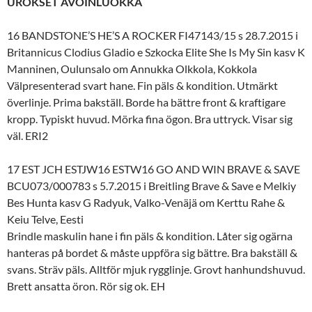
UROKSET AVOINLUOKKA
16 BANDSTONE’S HE’S A ROCKER FI47143/15 s 28.7.2015 i
Britannicus Clodius Gladio e Szkocka Elite She Is My Sin kasv K
Manninen, Oulunsalo om Annukka Olkkola, Kokkola
Välpresenterad svart hane. Fin päls & kondition. Utmärkt
överlinje. Prima bakställ. Borde ha bättre front & kraftigare
kropp. Typiskt huvud. Mörka fina ögon. Bra uttryck. Visar sig
väl. ERI2
17 EST JCH ESTJW16 ESTW16 GO AND WIN BRAVE & SAVE
BCU073/000783 s 5.7.2015 i Breitling Brave & Save e Melkiy
Bes Hunta kasv G Radyuk, Valko-Venäjä om Kerttu Rahe &
Keiu Telve, Eesti
Brindle maskulin hane i fin päls & kondition. Låter sig ogärna
hanteras på bordet & måste uppföra sig bättre. Bra bakställ &
svans. Sträv päls. Alltför mjuk rygglinje. Grovt hanhundshuvud.
Brett ansatta öron. Rör sig ok. EH