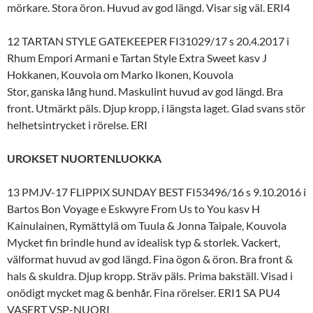
mörkare. Stora öron. Huvud av god längd. Visar sig väl. ERI4
12 TARTAN STYLE GATEKEEPER FI31029/17 s 20.4.2017 i
Rhum Empori Armani e Tartan Style Extra Sweet kasv J
Hokkanen, Kouvola om Marko Ikonen, Kouvola
Stor, ganska lång hund. Maskulint huvud av god längd. Bra
front. Utmärkt päls. Djup kropp, i längsta laget. Glad svans stör
helhetsintrycket i rörelse. ERI
UROKSET NUORTENLUOKKA
13 PMJV-17 FLIPPIX SUNDAY BEST FI53496/16 s 9.10.2016 i
Bartos Bon Voyage e Eskwyre From Us to You kasv H
Kainulainen, Rymättylä om Tuula & Jonna Taipale, Kouvola
Mycket fin brindle hund av idealisk typ & storlek. Vackert,
välformat huvud av god längd. Fina ögon & öron. Bra front &
hals & skuldra. Djup kropp. Sträv päls. Prima bakställ. Visad i
onödigt mycket mag & benhår. Fina rörelser. ERI1 SA PU4
VASERT VSP-NUORI