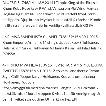
BLUES FI51746/14 s 13.9.2014 i Flippix King of the Blues e
Rhum Ruby Rose kasv P Wind, Vantaa om Pia Wind, Vantaa
Högklassig svart tik. Underbart huvud. Perfekt front. Sträv
härlig päls. Djup kropp. Mycket bra bakställ & rörelser. Kunde
ha lite stramare överlinje. En verklig kvalitetstik. ERI3 SA
46 FI MVA SANDINISTA CHANEL FI26459/15 s 30.1.2015 i
Rhum Emporio Armani e Misting’s Upbeat kasv S Tuhkanen,
Helsinki om Sirkku Tuhkanen & Hanna Kaisa Heikkilä, Helsinki
POISSA
47 FI&NO MVA HEJV15 JV15 HEV16 TARTAN STYLE EXTRA
SWEET FI1587615 s 6.1.2015 i Zito vom Landsberg e Tartan
Style Chili Pepper kasv J Hokkanen, Kouvola om Johanna
Hokkanen, Kouvola
Stor, välbyggd tik med fina rörelser. Långt huvud. Bra fram- &
bakställ. Inte så kort i kroppen & visas i alltför ymnigt mag- &
benhår, vilket stör outline. Utmärkt rastyp. ERI