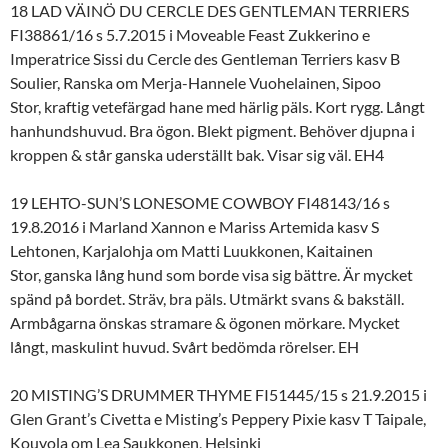
18 LAD VÄINÖ DU CERCLE DES GENTLEMAN TERRIERS
FI38861/16 s 5.7.2015 i Moveable Feast Zukkerino e
Imperatrice Sissi du Cercle des Gentleman Terriers kasv B
Soulier, Ranska om Merja-Hannele Vuohelainen, Sipoo
Stor, kraftig vetefärgad hane med härlig päls. Kort rygg. Långt
hanhundshuvud. Bra ögon. Blekt pigment. Behöver djupna i
kroppen & står ganska uderställt bak. Visar sig väl. EH4
19 LEHTO-SUN’S LONESOME COWBOY FI48143/16 s
19.8.2016 i Marland Xannon e Mariss Artemida kasv S
Lehtonen, Karjalohja om Matti Luukkonen, Kaitainen
Stor, ganska lång hund som borde visa sig bättre. Är mycket
spänd på bordet. Sträv, bra päls. Utmärkt svans & bakställ.
Armbågarna önskas stramare & ögonen mörkare. Mycket
långt, maskulint huvud. Svårt bedömda rörelser. EH
20 MISTING’S DRUMMER THYME FI51445/15 s 21.9.2015 i
Glen Grant’s Civetta e Misting’s Peppery Pixie kasv T Taipale,
Kouvola om Lea Saukkonen, Helsinki