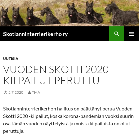
Etsi
Skotlanninterrierikerho ry
SIIRRY
ENSISIJ
SISÄLTÖÖN
VALIKK
UUTISIA
VUODEN SKOTTI 2020 -
KILPAILUT PERUTTU
5.7.2020
TMA
Skotlanninterrierikerhon hallitus on päättänyt perua Vuoden
Skotti 2020 -kilpailut, koska korona-pandemian vuoksi suurin
osa tämän vuoden näyttelyistä ja muista kilpailuista on ollut
peruttuja.