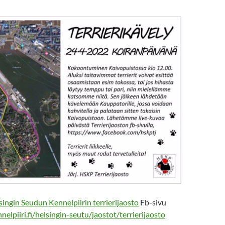
singin Seudun Kennelpiirin terrierijaosto
Fb-sivu
elpiiri.fi/helsingin-seutu/jaostot/terrierijaosto