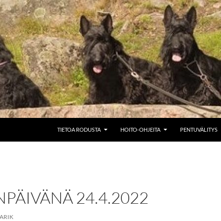
SIIRRY SISÄLTÖÖN
TIETOA RODUSTA
HOITO-OHJEITA
PENTUVÄLITYS
PÄIVÄNÄ 24.4.2022
ARIK