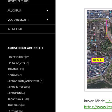
SKOTTI-BUTIIKKI
JALOSTUS
VUODEN SKOTTI
IN ENGLISH
ARKISTOIDUT ARTIKKELIT
Harrastukset
(25)
Hoito-ohjeita
(6)
Jalostus
(11)
Kerho
(57)
Skotinomistajat kertovat
(5)
Skotti-butiikki
(5)
Skottilehti
(6)
Tapahtumia
(70)
kuvan lähde
Hel
Trimmaus
(4)
https://www.kenn
Uutisia
(16)