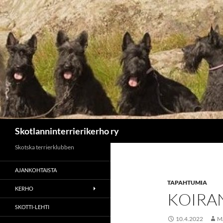
Etsi
Skotlanninterrierikerho ry
Skotska terrierklubben
AJANKOHTAISTA
TAPAHTUMIA
KERHO
KOIRAN
SKOTTI-LEHTI
10.4.2022
M