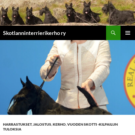
Etsi
Skotlanninterrierikerho ry
SIIRRY
ENSISIJ
SISÄLTÖÖN
VALIKK
HARRASTUKSET
,
JALOSTUS
,
KERHO
,
VUODEN SKOTTI -KILPAILUN
TULOKSIA