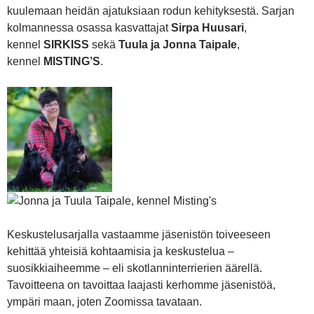
kuulemaan heidän ajatuksiaan rodun kehityksestä. Sarjan
kolmannessa osassa kasvattajat
Sirpa Huusari
,
kennel
SIRKISS
sekä
Tuula ja Jonna Taipale
,
kennel
MISTING’S
.
Keskustelusarjalla vastaamme jäsenistön toiveeseen
kehittää yhteisiä kohtaamisia ja keskustelua –
suosikkiaiheemme – eli skotlanninterrierien äärellä.
Tavoitteena on tavoittaa laajasti kerhomme jäsenistöä,
ympäri maan, joten Zoomissa tavataan.