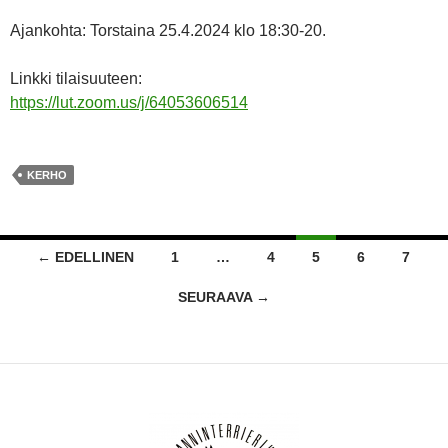
Ajankohta: Torstaina 25.4.2024 klo 18:30-20.
Linkki tilaisuuteen:
https://lut.zoom.us/j/64053606514
KERHO
Artikkelien
← EDELLINEN
1
…
4
5
6
7
selaus
SEURAAVA →