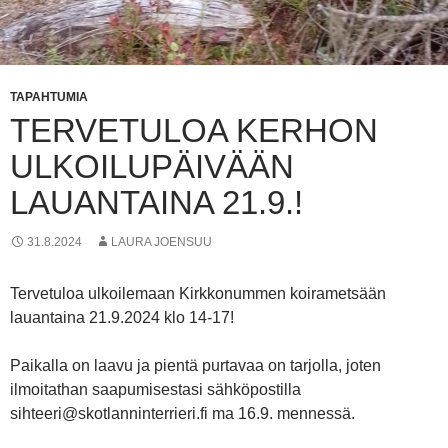
TAPAHTUMIA
TERVETULOA KERHON
ULKOILUPÄIVÄÄN
LAUANTAINA 21.9.!
31.8.2024
LAURA JOENSUU
Tervetuloa ulkoilemaan Kirkkonummen koirametsään
lauantaina 21.9.2024 klo 14-17!
Paikalla on laavu ja pientä purtavaa on tarjolla, joten
ilmoitathan saapumisestasi sähköpostilla
sihteeri@skotlanninterrieri.fi ma 16.9. mennessä.