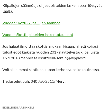
Kilpailujen säännöt ja ohjeet pisteiden laskemiseen löytyvät
täältä:
Vuoden Skotti -kilpailujen säännöt
Vuoden Skotti -pisteiden laskentataulukot
Jos haluat ilmoittaa skottisi mukaan kisaan, lähetä koirasi
tulostiedot kaikista vuoden 2017 näyttelyistä/kilpailuista
15.1.2018
mennessä osoitteella serein@wippies.fi.
Voitokkaimmat skotit palkitaan kerhon vuosikokouksessa.
Tiedustelut puh: 040 750 2511/Mervi.
Artikkelien
EDELLINEN ARTIKKELI