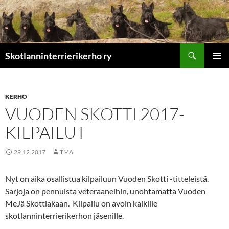
Etsi
Skotlanninterrierikerho ry
SIIRRY
ENSISIJ
SISÄLTÖÖN
VALIKK
KERHO
VUODEN SKOTTI 2017-
KILPAILUT
29.12.2017
TMA
Nyt on aika osallistua kilpailuun Vuoden Skotti -titteleistä.
Sarjoja on pennuista veteraaneihin, unohtamatta Vuoden
MeJä Skottiakaan. Kilpailu on avoin kaikille
skotlanninterrierikerhon jäsenille.