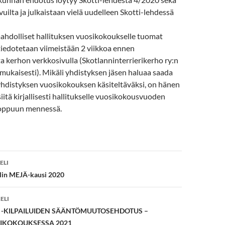
vuilta ja julkaistaan vielä uudelleen Skotti-lehdessä
ahdolliset hallituksen vuosikokoukselle tuomat
 tiedotetaan viimeistään 2 viikkoa ennen
 kerhon verkkosivulla (Skotlanninterrierikerho ry:n
mukaisesti). Mikäli yhdistyksen jäsen haluaa saada
yhdistyksen vuosikokouksen käsiteltäväksi, on hänen
siitä kirjallisesti hallitukselle vuosikokousvuoden
oppuun mennessä.
en
ELI
lin MEJÄ-kausi 2020
ELI
 -KILPAILUIDEN SÄÄNTÖMUUTOSEHDOTUS –
SIKOKOUKSESSA 2021