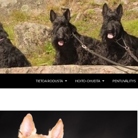
SIIRRY SISÄLTÖÖN
TIETOA RODUSTA
HOITO-OHJEITA
PENTUVÄLITYS