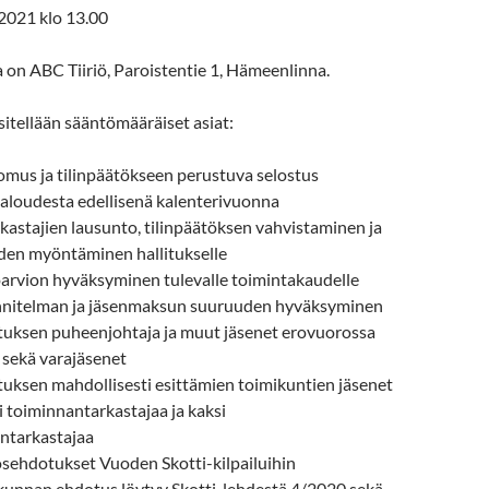
.2021 klo 13.00
on ABC Tiiriö, Paroistentie 1, Hämeenlinna.
itellään sääntömääräiset asiat:
omus ja tilinpäätökseen perustuva selostus
taloudesta edellisenä kalenterivuonna
astajien lausunto, tilinpäätöksen vahvistaminen ja
en myöntäminen hallitukselle
oarvion hyväksyminen tulevalle toimintakaudelle
nitelman ja jäsenmaksun suuruuden hyväksyminen
ituksen puheenjohtaja ja muut jäsenet erovuorossa
e sekä varajäsenet
ituksen mahdollisesti esittämien toimikuntien jäsenet
i toiminnantarkastajaa ja kaksi
ntarkastajaa
ehdotukset Vuoden Skotti-kilpailuihin
kunnan ehdotus löytyy Skotti-lehdestä 4/2020 sekä