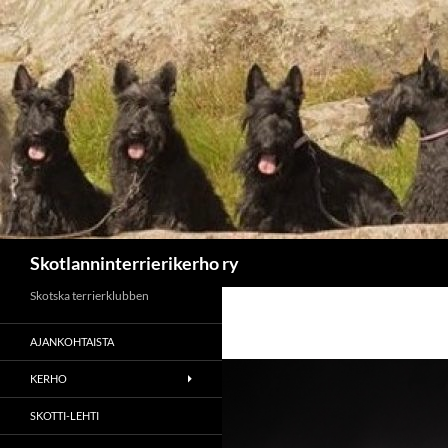
Etsi
Skotlanninterrierikerho ry
Skotska terrierklubben
AJANKOHTAISTA
KERHO
SKOTTI-LEHTI