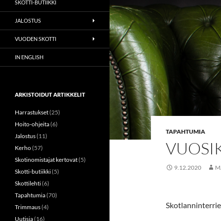
SKOTTI-BUTIIKKI
JALOSTUS
VUODEN SKOTTI
IN ENGLISH
ARKISTOIDUT ARTIKKELIT
Harrastukset
(25)
Hoito-ohjeita
(6)
TAPAHTUMIA
Jalostus
(11)
VUOSI
Kerho
(57)
Skotinomistajat kertovat
(5)
9.12.2020
M
Skotti-butiikki
(5)
Skottilehti
(6)
Tapahtumia
(70)
Skotlanninterri
Trimmaus
(4)
Uutisia
(16)