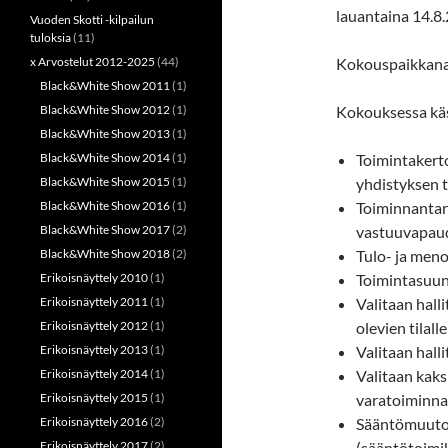
lauantaina 14.8
Vuoden Skotti -kilpailun
tuloksia
(11)
x Arvostelut 2012-2025
(44)
Kokouspaikkana 
Black&White Show 2011
(1)
Black&White Show 2012
(1)
Kokouksessa käs
Black&White Show 2013
(1)
Black&White Show 2014
(1)
Toimintakert
Black&White Show 2015
(1)
yhdistyksen 
Black&White Show 2016
(1)
Toiminnantark
Black&White Show 2017
(2)
vastuuvapaud
Black&White Show 2018
(2)
Tulo- ja men
Erikoisnäyttely 2010
(1)
Toimintasuun
Erikoisnäyttely 2011
(1)
Valitaan hall
Erikoisnäyttely 2012
(1)
olevien tilall
Erikoisnäyttely 2013
(1)
Valitaan hall
Erikoisnäyttely 2014
(1)
Valitaan kaks
Erikoisnäyttely 2015
(1)
varatoiminna
Erikoisnäyttely 2016
(2)
Sääntömuutos
Erikoisnäyttely 2017
(2)
(sääntötoimi