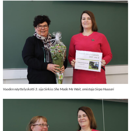
Vuoden näyttelyskotti 3. sija Sirkiss She Made Me Wait, omistaja Sirpa Huusari