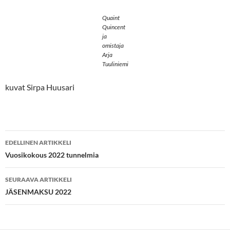
Quaint
Quincent
ja
omistaja
Arja
Tuuliniemi
kuvat Sirpa Huusari
Artikkelien
EDELLINEN ARTIKKELI
selaus
Vuosikokous 2022 tunnelmia
SEURAAVA ARTIKKELI
JÄSENMAKSU 2022