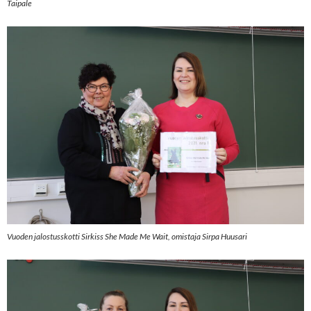
Taipale
Vuoden jalostusskotti Sirkiss She Made Me Wait, omistaja Sirpa Huusari