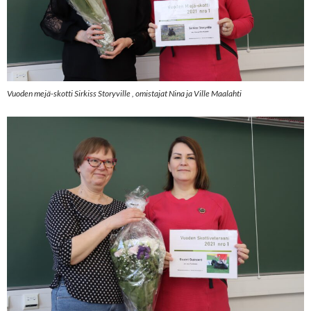
Vuoden mejä-skotti Sirkiss Storyville , omistajat Nina ja Ville Maalahti