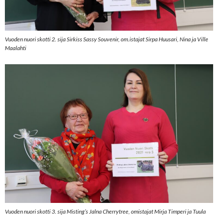
Vuoden nuori skotti 2. sija Sirkiss Sassy Souvenir, om.istajat Sirpa Huusari, Nina ja Ville
Maalahti
Vuoden nuori skotti 3. sija Misting’s Jalna Cherrytree, omistajat Mirja Timperi ja Tuula