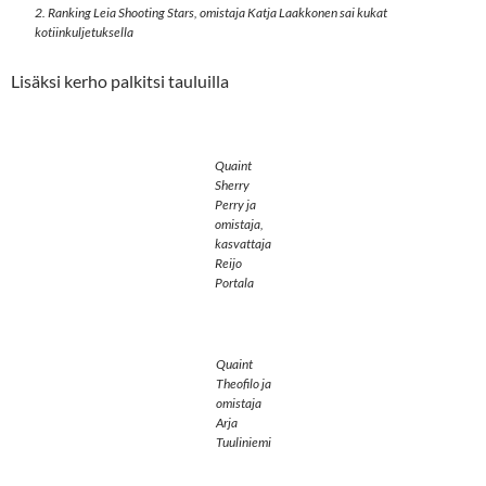
2. Ranking Leia Shooting Stars, omistaja Katja Laakkonen sai kukat
kotiinkuljetuksella
Lisäksi kerho palkitsi tauluilla
Quaint
Sherry
Perry ja
omistaja,
kasvattaja
Reijo
Portala
Quaint
Theofilo ja
omistaja
Arja
Tuuliniemi