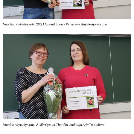
Vuoden näyttelyskotti 2021 Quaint Sherry Perry, omistaja Reijo Portala
Vuoden näyttelyskotti 2. sija Quaint Theofilo, omistaja Arja Tuuliniemi