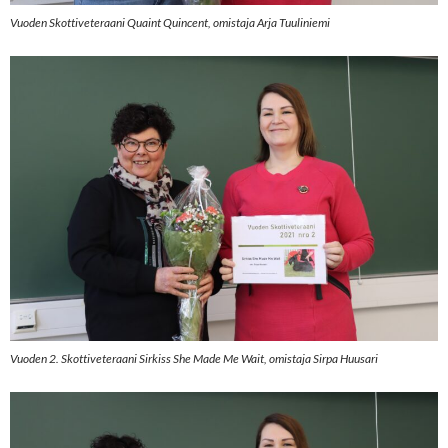
Vuoden Skottiveteraani Quaint Quincent, omistaja Arja Tuuliniemi
Vuoden 2. Skottiveteraani Sirkiss She Made Me Wait, omistaja Sirpa Huusari