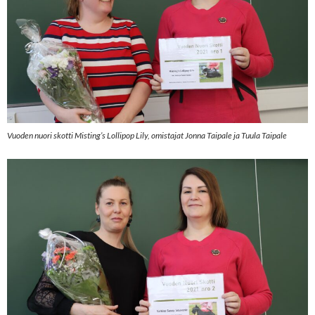
Vuoden nuori skotti Misting’s Lollipop Lily, omistajat Jonna Taipale ja Tuula Taipale