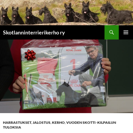
Etsi
Skotlanninterrierikerho ry
SIIRRY
ENSISIJ
SISÄLTÖÖN
VALIKK
HARRASTUKSET
,
JALOSTUS
,
KERHO
,
VUODEN SKOTTI -KILPAILUN
TULOKSIA