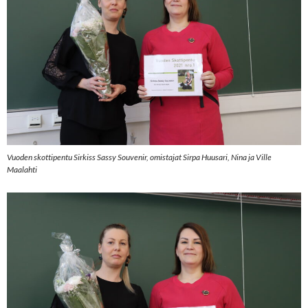
Vuoden skottipentu
Sirkiss Sassy Souvenir, omistajat Sirpa Huusari, Nina ja Ville
Maalahti