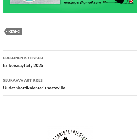
KERHO
Artikkelien
EDELLINEN ARTIKKELI
selaus
Erikoisnäyttely 2025
SEURAAVA ARTIKKELI
Uudet skottikalenterit saatavilla