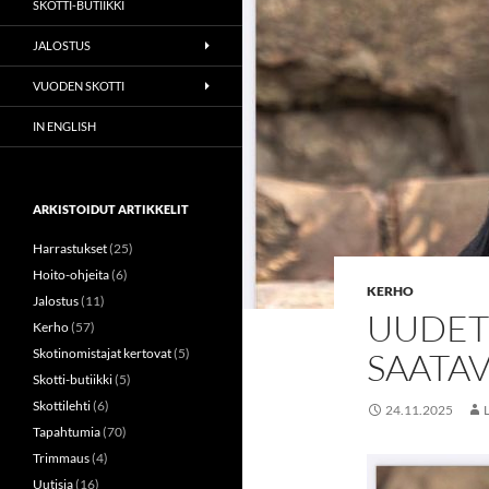
SKOTTI-BUTIIKKI
JALOSTUS
VUODEN SKOTTI
IN ENGLISH
ARKISTOIDUT ARTIKKELIT
Harrastukset
(25)
Hoito-ohjeita
(6)
KERHO
Jalostus
(11)
UUDET
Kerho
(57)
Skotinomistajat kertovat
(5)
SAATAV
Skotti-butiikki
(5)
Skottilehti
(6)
24.11.2025
Tapahtumia
(70)
Trimmaus
(4)
Uutisia
(16)