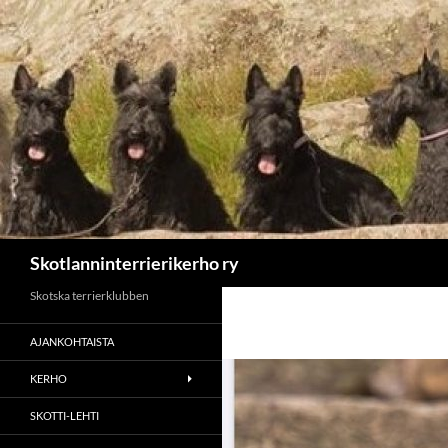
Etsi
Skotlanninterrierikerho ry
Skotska terrierklubben
AJANKOHTAISTA
KERHO
SKOTTI-LEHTI