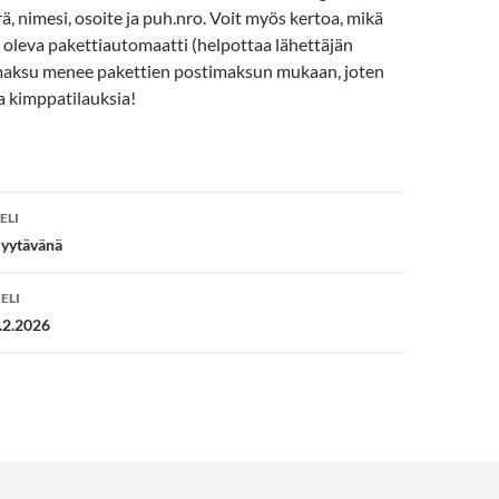
ä, nimesi, osoite ja puh.nro. Voit myös kertoa, mikä
 oleva pakettiautomaatti (helpottaa lähettäjän
imaksu menee pakettien postimaksun mukaan, joten
a kimppatilauksia!
en
ELI
myytävänä
ELI
.2.2026