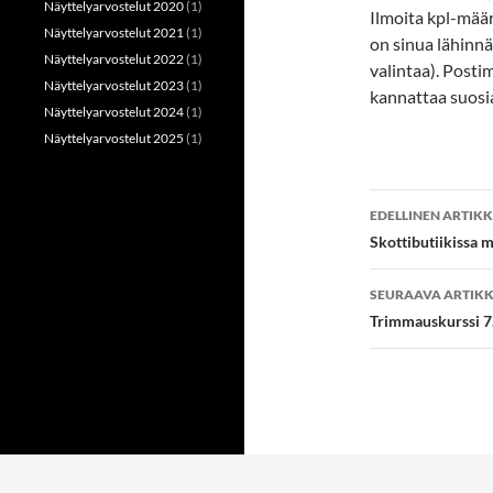
Näyttelyarvostelut 2020
(1)
Ilmoita kpl-määr
Näyttelyarvostelut 2021
(1)
on sinua lähinnä
Näyttelyarvostelut 2022
(1)
valintaa). Post
Näyttelyarvostelut 2023
(1)
kannattaa suosi
Näyttelyarvostelut 2024
(1)
Näyttelyarvostelut 2025
(1)
Artikkeli
EDELLINEN ARTIKK
selaus
Skottibutiikissa 
SEURAAVA ARTIKK
Trimmauskurssi 7