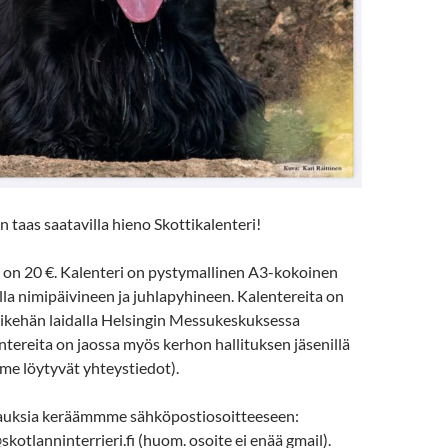
 taas saatavilla hieno Skottikalenteri!
a on 20 €. Kalenteri on pystymallinen A3-kokoinen
lla nimipäivineen ja juhlapyhineen. Kalentereita on
ikehän laidalla Helsingin Messukeskuksessa
entereita on jaossa myös kerhon hallituksen jäsenillä
mme löytyvät yhteystiedot).
ilauksia keräämmme sähköpostiosoitteeseen:
skotlanninterrieri.fi (huom. osoite ei enää gmail).