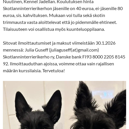
Nuutinen, Kennel Jadellan. Koulutuksen hinta
Skotlanninterrierikerhon jäsenille on 40 euroa, ei-jäsenille 80
euroa, sis. kahvituksen. Mukaan voi tulla sekä skotin
trimmausta vasta aloittelevat että jo pidemmälle ehtineet.
Tilaisuuteen voi osallistua myös kuunteluoppilaana.
Sitovat ilmoittautumiset ja maksut viimeistään 30.1.2026
mennessä: Julia Guseff (juliaguseff(at)gmail.com)
Skotlanninterrierikerho ry, Danske bank FI93 8000 2205 8145
92. Ilmoittauduthan ajoissa, voimme ottaa vain rajallisen
määrän kurssilaisia. Tervetuloa!