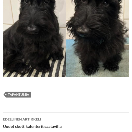
TAPAHTUMIA
Artikkelien
EDELLINEN ARTIKKELI
selaus
Uudet skottikalenterit saatavilla