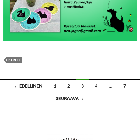
KERHO
Artikkelien
← EDELLINEN
1
2
3
4
…
7
selaus
SEURAAVA →